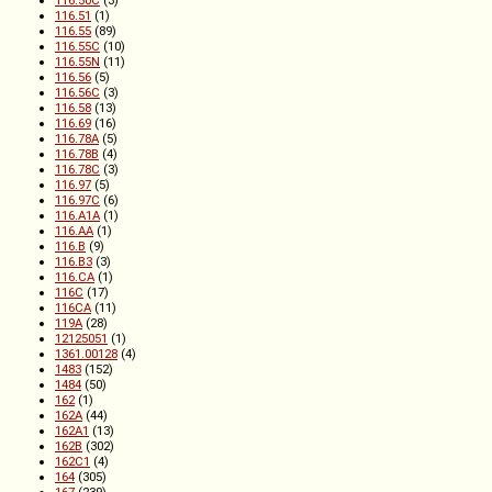
116.51
(1)
116.55
(89)
116.55C
(10)
116.55N
(11)
116.56
(5)
116.56C
(3)
116.58
(13)
116.69
(16)
116.78A
(5)
116.78B
(4)
116.78C
(3)
116.97
(5)
116.97C
(6)
116.A1A
(1)
116.AA
(1)
116.B
(9)
116.B3
(3)
116.CA
(1)
116C
(17)
116CA
(11)
119A
(28)
12125051
(1)
1361.00128
(4)
1483
(152)
1484
(50)
162
(1)
162A
(44)
162A1
(13)
162B
(302)
162C1
(4)
164
(305)
167
(239)