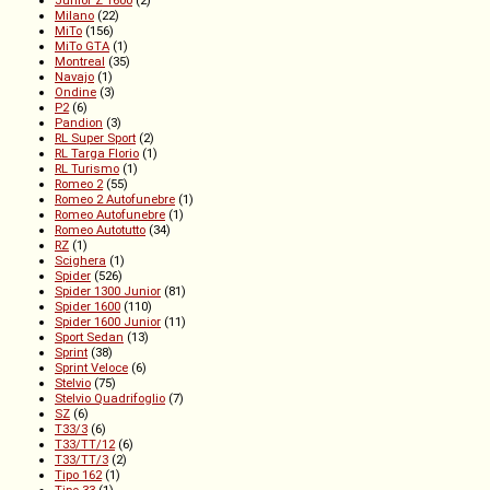
Junior Z 1600
(2)
Milano
(22)
MiTo
(156)
MiTo GTA
(1)
Montreal
(35)
Navajo
(1)
Ondine
(3)
P2
(6)
Pandion
(3)
RL Super Sport
(2)
RL Targa Florio
(1)
RL Turismo
(1)
Romeo 2
(55)
Romeo 2 Autofunebre
(1)
Romeo Autofunebre
(1)
Romeo Autotutto
(34)
RZ
(1)
Scighera
(1)
Spider
(526)
Spider 1300 Junior
(81)
Spider 1600
(110)
Spider 1600 Junior
(11)
Sport Sedan
(13)
Sprint
(38)
Sprint Veloce
(6)
Stelvio
(75)
Stelvio Quadrifoglio
(7)
SZ
(6)
T33/3
(6)
T33/TT/12
(6)
T33/TT/3
(2)
Tipo 162
(1)