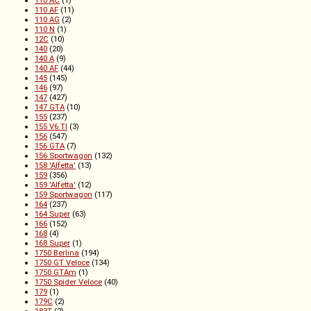
110 AC
(1)
110 AF
(11)
110 AG
(2)
110 N
(1)
12C
(10)
140
(20)
140 A
(9)
140 AF
(44)
145
(145)
146
(97)
147
(427)
147 GTA
(10)
155
(237)
155 V6 TI
(3)
156
(547)
156 GTA
(7)
156 Sportwagon
(132)
158 'Alfetta'
(13)
159
(356)
159 'Alfetta'
(12)
159 Sportwagon
(117)
164
(237)
164 Super
(63)
166
(152)
168
(4)
168 Super
(1)
1750 Berlina
(194)
1750 GT Veloce
(134)
1750 GTAm
(1)
1750 Spider Veloce
(40)
179
(1)
179C
(2)