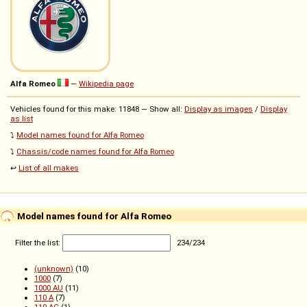
Alfa Romeo
—
Wikipedia page
Vehicles found for this make: 11848 — Show all:
Display as images
/
Display
as list
⤵️
Model names found for Alfa Romeo
⤵️
Chassis/code names found for Alfa Romeo
↩️
List of all makes
Model names found for Alfa Romeo
Filter the list:
234
/
234
(unknown)
(10)
1000
(7)
1000 AU
(11)
110 A
(7)