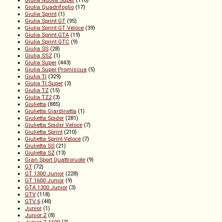
Giulia Nuova Super
(110)
Giulia Quadrifoglio
(17)
Giulia Sprint
(1)
Giulia Sprint GT
(95)
Giulia Sprint GT Veloce
(39)
Giulia Sprint GTA
(19)
Giulia Sprint GTC
(9)
Giulia SS
(28)
Giulia SSZ
(1)
Giulia Super
(443)
Giulia Super Promiscua
(5)
Giulia TI
(329)
Giulia TI Super
(3)
Giulia TZ
(15)
Giulia TZ2
(3)
Giulietta
(885)
Giulietta Giardinetta
(1)
Giulietta Spider
(281)
Giulietta Spider Veloce
(7)
Giulietta Sprint
(210)
Giulietta Sprint Veloce
(7)
Giulietta SS
(21)
Giulietta SZ
(13)
Gran Sport Quattroruote
(9)
GT
(72)
GT 1300 Junior
(228)
GT 1600 Junior
(9)
GTA 1300 Junior
(3)
GTV
(118)
GTV 6
(48)
Junior
(1)
Junior Z
(8)