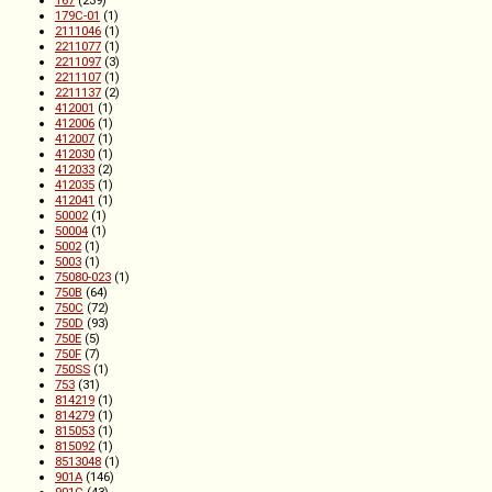
179C-01
(1)
2111046
(1)
2211077
(1)
2211097
(3)
2211107
(1)
2211137
(2)
412001
(1)
412006
(1)
412007
(1)
412030
(1)
412033
(2)
412035
(1)
412041
(1)
50002
(1)
50004
(1)
5002
(1)
5003
(1)
75080-023
(1)
750B
(64)
750C
(72)
750D
(93)
750E
(5)
750F
(7)
750SS
(1)
753
(31)
814219
(1)
814279
(1)
815053
(1)
815092
(1)
8513048
(1)
901A
(146)
901C
(43)