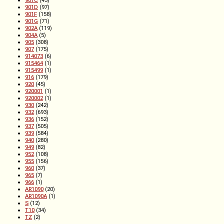
901D
(97)
901F
(158)
901G
(71)
902A
(119)
904A
(5)
905
(308)
907
(175)
914073
(6)
915464
(1)
915499
(1)
916
(179)
920
(45)
920001
(1)
920002
(1)
930
(242)
932
(693)
936
(152)
937
(505)
939
(584)
940
(280)
949
(82)
952
(108)
955
(156)
960
(37)
965
(7)
966
(1)
AR1090
(20)
AR1090A
(1)
S
(12)
T10
(34)
TZ
(2)