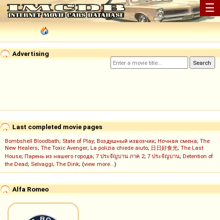
☰
Advertising
Last completed movie pages
Bombshell Bloodbath
;
State of Play
;
Воздушный извозчик
;
Ночная смена
;
The
New Healers
;
The Toxic Avenger
;
La polizia chiede aiuto
;
日日好食光
;
The Last
House
;
Парень из нашего города
;
7 ประจัญบาน ภาค 2
;
7 ประจัญบาน
;
Detention of
the Dead
;
Selvaggi
;
The Dink
; (
view more...
)
Alfa Romeo