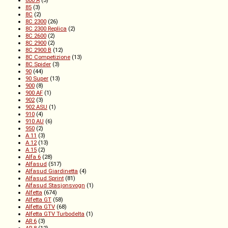
800 A
(3)
85
(3)
8C
(2)
8C 2300
(26)
8C 2300 Replica
(2)
8C 2600
(2)
8C 2900
(2)
8C 2900 B
(12)
8C Competizione
(13)
8C Spider
(3)
90
(44)
90 Super
(13)
900
(8)
900 AF
(1)
902
(3)
902 ASU
(1)
910
(4)
910 AU
(6)
950
(2)
A 11
(3)
A 12
(13)
A 15
(2)
Alfa 6
(28)
Alfasud
(517)
Alfasud Giardinetta
(4)
Alfasud Sprint
(81)
Alfasud Stasjonsvogn
(1)
Alfetta
(674)
Alfetta GT
(58)
Alfetta GTV
(68)
Alfetta GTV Turbodelta
(1)
AR 6
(3)