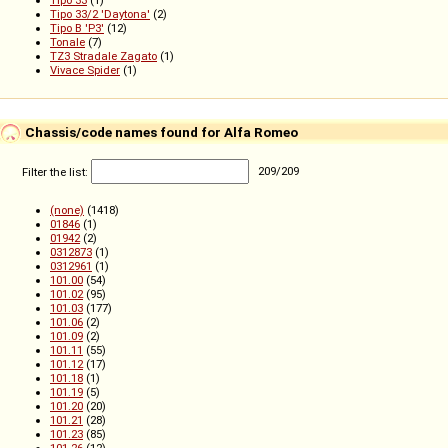
Tipo 33
(1)
Tipo 33/2 'Daytona'
(2)
Tipo B 'P3'
(12)
Tonale
(7)
TZ3 Stradale Zagato
(1)
Vivace Spider
(1)
Chassis/code names found for Alfa Romeo
Filter the list:
209
/
209
(none)
(1418)
01846
(1)
01942
(2)
0312873
(1)
0312961
(1)
101.00
(54)
101.02
(95)
101.03
(177)
101.06
(2)
101.09
(2)
101.11
(55)
101.12
(17)
101.18
(1)
101.19
(5)
101.20
(20)
101.21
(28)
101.23
(85)
101.26
(12)