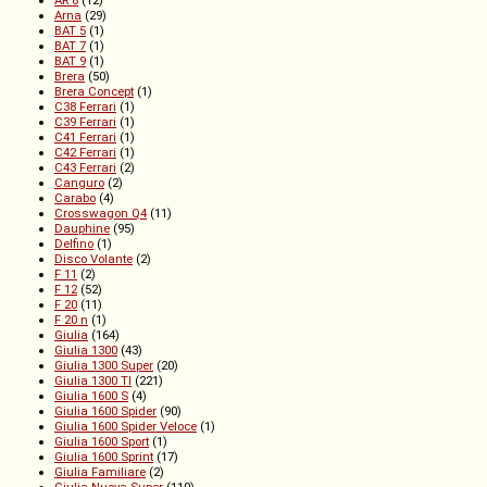
AR 8
(12)
Arna
(29)
BAT 5
(1)
BAT 7
(1)
BAT 9
(1)
Brera
(50)
Brera Concept
(1)
C38 Ferrari
(1)
C39 Ferrari
(1)
C41 Ferrari
(1)
C42 Ferrari
(1)
C43 Ferrari
(2)
Canguro
(2)
Carabo
(4)
Crosswagon Q4
(11)
Dauphine
(95)
Delfino
(1)
Disco Volante
(2)
F 11
(2)
F 12
(52)
F 20
(11)
F 20 n
(1)
Giulia
(164)
Giulia 1300
(43)
Giulia 1300 Super
(20)
Giulia 1300 TI
(221)
Giulia 1600 S
(4)
Giulia 1600 Spider
(90)
Giulia 1600 Spider Veloce
(1)
Giulia 1600 Sport
(1)
Giulia 1600 Sprint
(17)
Giulia Familiare
(2)