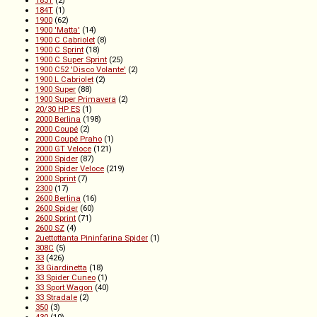
183T
(2)
184T
(1)
1900
(62)
1900 'Matta'
(14)
1900 C Cabriolet
(8)
1900 C Sprint
(18)
1900 C Super Sprint
(25)
1900 C52 'Disco Volante'
(2)
1900 L Cabriolet
(2)
1900 Super
(88)
1900 Super Primavera
(2)
20/30 HP ES
(1)
2000 Berlina
(198)
2000 Coupé
(2)
2000 Coupé Praho
(1)
2000 GT Veloce
(121)
2000 Spider
(87)
2000 Spider Veloce
(219)
2000 Sprint
(7)
2300
(17)
2600 Berlina
(16)
2600 Spider
(60)
2600 Sprint
(71)
2600 SZ
(4)
2uettottanta Pininfarina Spider
(1)
308C
(5)
33
(426)
33 Giardinetta
(18)
33 Spider Cuneo
(1)
33 Sport Wagon
(40)
33 Stradale
(2)
350
(3)