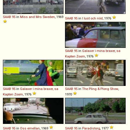
SAAB
95
in
Miss and Mrs Sweden
, 1969
SAAB
95
in
I lust och nöd
, 1976
SAAB
95
in
Galaxer i mina braxer, sa
Kapten Zoom
, 1976
SAAB
95
in
Galaxer i mina braxer, sa
SAAB
95
in
The Pling & Plong Show
,
Kapten Zoom
, 1976
1970
SAAB
95
in
Oss emellan
, 1969
SAAB
95
in
Paradistorg
, 1977