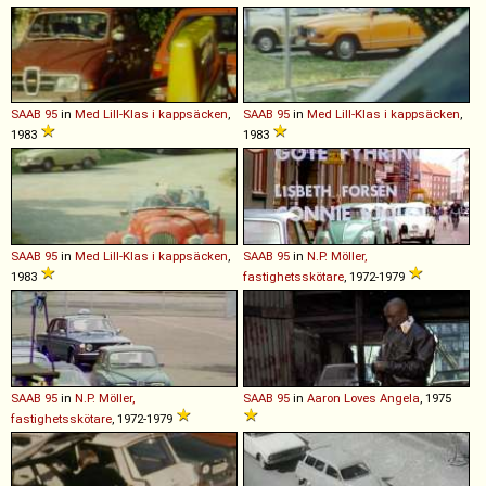
SAAB
95
in
Med Lill-Klas i kappsäcken
,
SAAB
95
in
Med Lill-Klas i kappsäcken
,
1983
1983
SAAB
95
in
Med Lill-Klas i kappsäcken
,
SAAB
95
in
N.P. Möller,
1983
fastighetsskötare
, 1972-1979
SAAB
95
in
N.P. Möller,
SAAB
95
in
Aaron Loves Angela
, 1975
fastighetsskötare
, 1972-1979