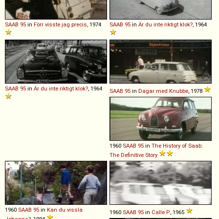
SAAB
95
in
Förr visste jag precis
, 1974
SAAB
95
in
Är du inte riktigt klok?
, 1964
SAAB
95
in
Är du inte riktigt klok?
, 1964
SAAB
95
in
Dagar med Knubbe
, 1978
1960
SAAB
95
in
The History of Saab:
The Definitive Story
1960
SAAB
95
in
Kan du vissla
1960
SAAB
95
in
Calle P.
, 1965