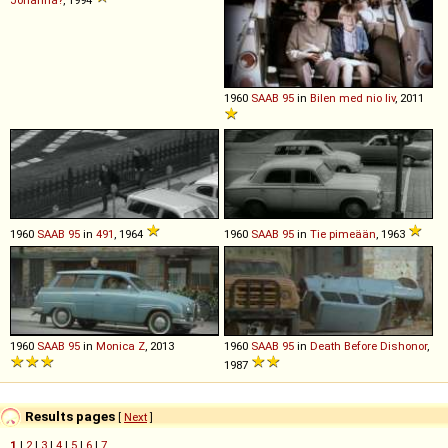
Johanna?
, 1994
1960
SAAB
95
in
Bilen med nio liv
, 2011
1960
SAAB
95
in
491
, 1964
1960
SAAB
95
in
Tie pimeään
, 1963
1960
SAAB
95
in
Monica Z
, 2013
1960
SAAB
95
in
Death Before Dishonor
,
1987
Results pages
[
Next
]
1
|
2
|
3
|
4
|
5
|
6
|
7