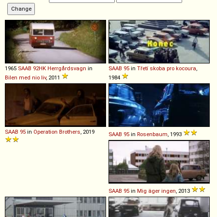
1965
SAAB
92HK
Herrgårdsvagn
in
SAAB
95
in
Třetí skoba pro kocoura
,
Bilen med nio liv
, 2011
1984
SAAB
95
in
Operation Brothers
, 2019
SAAB
95
in
Rosenbaum
, 1993
SAAB
95
in
Mig äger ingen
, 2013