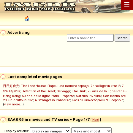
☰
Advertising
Last completed movie pages
日日好食光
;
The Last House
;
Парень из нашего города
;
7 ประจัญบาน ภาค 2
;
7
ประจัญบาน
;
Detention of the Dead
;
Selvaggi
;
The Dink
;
75 ans de la ligne Paris -
Hong-Kong
;
50 ans de la ligne Paris - Papeete
;
Антоша Рыбкин
;
San Babila ore
20: un delitto inutile
;
A Stranger in Paradise
;
Боевой киносборник 9
;
Loophole
;
(
view more...
)
SAAB 95 in movies and TV series - Page 1/7
[
Next
]
Display options: