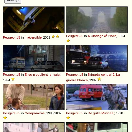
Peugeot
J5
in
A Change of Place
, 1994
Peugeot
J5
in
Irréversible
, 2002
Peugeot
J5
in
Elles n'oublient jamais
,
Peugeot
J5
in
Brigada central 2: La
1994
guerra blanca
, 1992
Peugeot
J5
in
Compañeros
, 1998-2002
Peugeot
J5
in
De gulle Minnaar
, 1990