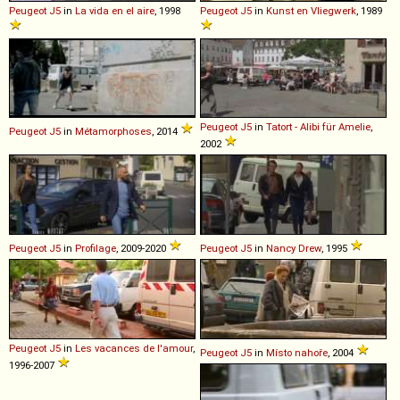
Peugeot
J5
in
La vida en el aire
, 1998
Peugeot
J5
in
Kunst en Vliegwerk
, 1989
Peugeot
J5
in
Tatort - Alibi für Amelie
,
Peugeot
J5
in
Métamorphoses
, 2014
2002
Peugeot
J5
in
Profilage
, 2009-2020
Peugeot
J5
in
Nancy Drew
, 1995
Peugeot
J5
in
Les vacances de l'amour
,
Peugeot
J5
in
Místo nahoře
, 2004
1996-2007