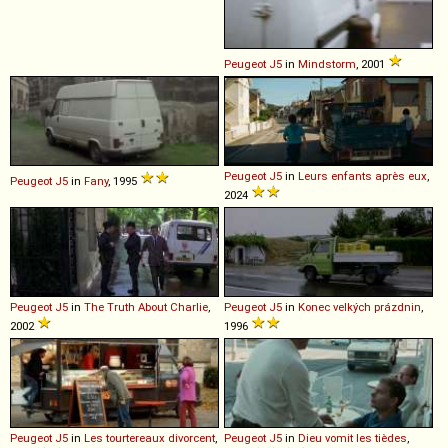
Peugeot
J5
in
Mindstorm
, 2001
Peugeot
J5
in
Leurs enfants après eux
,
Peugeot
J5
in
Fany
, 1995
2024
Peugeot
J5
in
The Truth About Charlie
,
Peugeot
J5
in
Konec velkých prázdnin
,
2002
1996
Peugeot
J5
in
Les tourtereaux divorcent
,
Peugeot
J5
in
Dieu vomit les tièdes
,