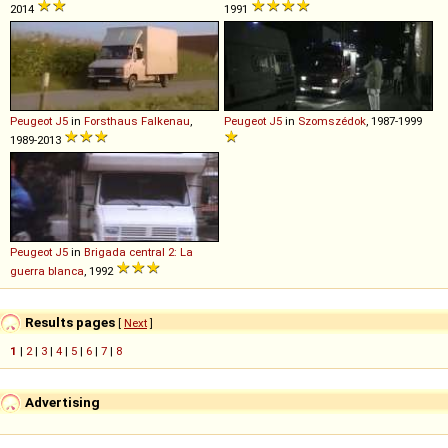
2014
1991
Peugeot
J5
in
Forsthaus Falkenau
,
Peugeot
J5
in
Szomszédok
, 1987-1999
1989-2013
Peugeot
J5
in
Brigada central 2: La
guerra blanca
, 1992
Results pages
[
Next
]
1
|
2
|
3
|
4
|
5
|
6
|
7
|
8
Advertising