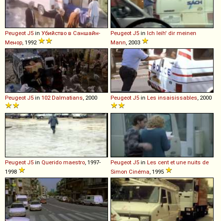
Peugeot
J5
in
Убийство в Саншайн-
Peugeot
J5
in
Ich leih' dir meinen
Менор
, 1992
Mann
, 2003
Peugeot
J5
in
102 Dalmatians
, 2000
Peugeot
J5
in
Les insaisissables
, 2000
Peugeot
J5
in
Querido maestro
, 1997-
Peugeot
J5
in
Les cent et une nuits de
1998
Simon Cinéma
, 1995