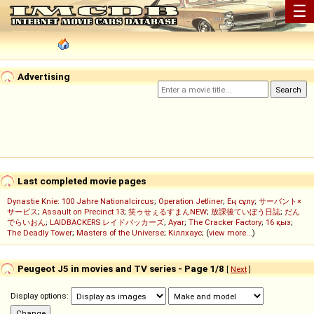
☰
Advertising
Last completed movie pages
Dynastie Knie: 100 Jahre Nationalcircus
;
Operation Jetliner
;
Ең сұлу
;
サーバント×
サービス
;
Assault on Precinct 13
;
笑ゥせぇるすまんNEW
;
放課後ていぼう日誌
;
だん
でらいおん
;
LAIDBACKERS レイドバッカーズ
;
Ayar
;
The Cracker Factory
;
16 қыз
;
The Deadly Tower
;
Masters of the Universe
;
Кіллхаус
; (
view more...
)
Peugeot J5 in movies and TV series - Page 1/8
[
Next
]
Display options: