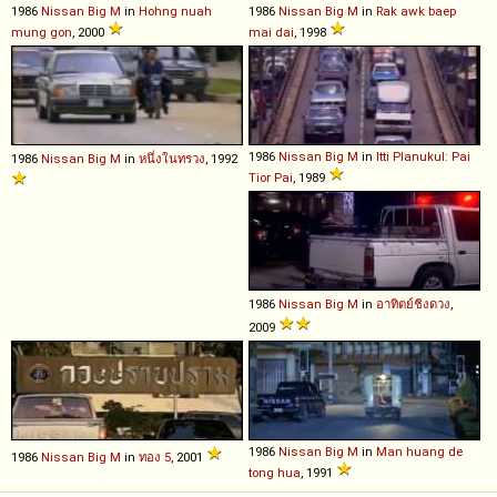
1986
Nissan
Big
M
in
Hohng nuah
1986
Nissan
Big
M
in
Rak awk baep
mung gon
, 2000
mai dai
, 1998
1986
Nissan
Big
M
in
Itti Planukul: Pai
1986
Nissan
Big
M
in
หนึ่งในทรวง
, 1992
Tior Pai
, 1989
1986
Nissan
Big
M
in
อาทิตย์ชิงดวง
,
2009
1986
Nissan
Big
M
in
Man huang de
1986
Nissan
Big
M
in
ทอง 5
, 2001
tong hua
, 1991