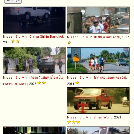
Nissan
Big
M
in
China Girl in Bangkok
,
Nissan
Big
M
in
18 ฝน คนอันตราย
, 1997
2003
Nissan
Big
M
in
เมื่อตะวันลับฟ้าก็จะเป็น
Nissan
Big
M
in
รักตะลอนออนเดอะบีช
,
เวลาของดวงดาว
, 2025
2011
Nissan
Big
M
in
Small World
, 2021