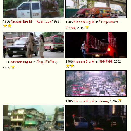
1986
Nissan
Big
M
in
Kuan ouy
, 1993
1986
Nissan
Big
M
in
ปิดกรุงเทพล่า
อำมหิต
, 2015
1986
Nissan
Big
M
in
999-9999
, 2002
1986
Nissan
Big
M
in
กึ๋ยทู สยึมกึ๋ย 2
,
1995
1986
Nissan
Big
M
in
Jenny
, 1996