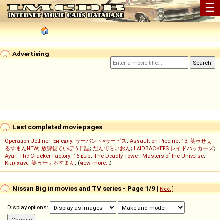
☰
Advertising
Last completed movie pages
Operation Jetliner
;
Ең сұлу
;
サーバント×サービス
;
Assault on Precinct 13
;
笑ゥせぇ
るすまんNEW
;
放課後ていぼう日誌
;
だんでらいおん
;
LAIDBACKERS レイドバッカーズ
;
Ayar
;
The Cracker Factory
;
16 қыз
;
The Deadly Tower
;
Masters of the Universe
;
Кіллхаус
;
笑ゥせぇるすまん
; (
view more...
)
Nissan Big in movies and TV series - Page 1/9
[
Next
]
Display options: