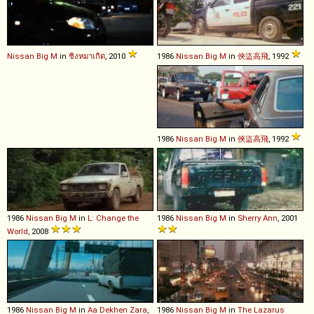
Nissan
Big
M
in
ชิงหมาเกิด
, 2010
1986
Nissan
Big
M
in
俠盜高飛
, 1992
1986
Nissan
Big
M
in
俠盜高飛
, 1992
1986
Nissan
Big
M
in
L: Change the
1986
Nissan
Big
M
in
Sherry Ann
, 2001
World
, 2008
1986
Nissan
Big
M
in
Aa Dekhen Zara
,
1986
Nissan
Big
M
in
The Lazarus