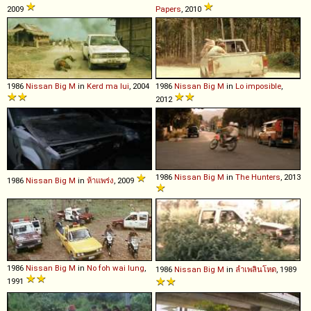
2009
Papers
, 2010
1986
Nissan
Big
M
in
Kerd ma lui
, 2004
1986
Nissan
Big
M
in
Lo imposible
,
2012
1986
Nissan
Big
M
in
The Hunters
, 2013
1986
Nissan
Big
M
in
ห้าแพร่ง
, 2009
1986
Nissan
Big
M
in
No foh wai lung
,
1986
Nissan
Big
M
in
ลำเพลินโหด
, 1989
1991