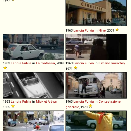
1977
1963
Lancia
Fulvia
in
Nine
, 2009
1963
Lancia
Fulvia
in
La matassa
, 2009
1963
Lancia
Fulvia
in
Il merlo maschio
,
1971
1963
Lancia
Fulvia
in
Mick et Arthur
,
1963
Lancia
Fulvia
in
Contestazione
1965
generale
, 1970