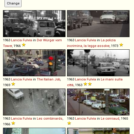
1963
Lancia
Fulvia
in
Der Würger vom
1963
Lancia
Fulvia
in
La polizia
Tower
, 1966
incrimina, la legge assolve
, 1973
1963
Lancia
Fulvia
in
The Italian Job
,
1963
Lancia
Fulvia
in
Le mani sulla
1969
città
, 1963
1963
Lancia
Fulvia
in
Les combinards
,
1963
Lancia
Fulvia
in
Le corniaud
, 1965
1966