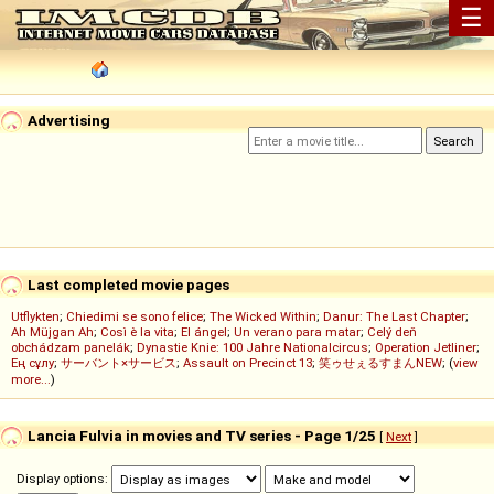
☰
Advertising
Last completed movie pages
Utflykten
;
Chiedimi se sono felice
;
The Wicked Within
;
Danur: The Last Chapter
;
Ah Müjgan Ah
;
Così è la vita
;
El ángel
;
Un verano para matar
;
Celý deň
obchádzam panelák
;
Dynastie Knie: 100 Jahre Nationalcircus
;
Operation Jetliner
;
Ең сұлу
;
サーバント×サービス
;
Assault on Precinct 13
;
笑ゥせぇるすまんNEW
; (
view
more...
)
Lancia Fulvia in movies and TV series - Page 1/25
[
Next
]
Display options: