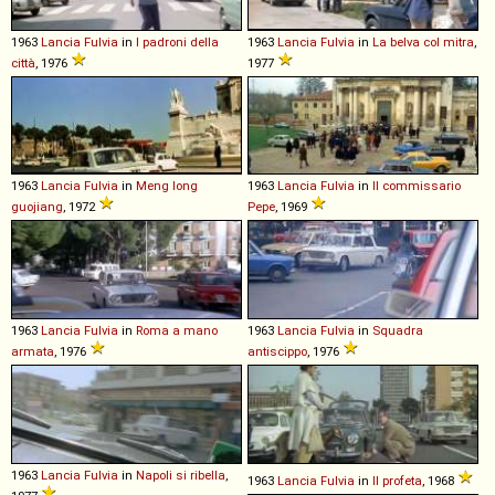
1963
Lancia
Fulvia
in
I padroni della
1963
Lancia
Fulvia
in
La belva col mitra
,
città
, 1976
1977
1963
Lancia
Fulvia
in
Meng long
1963
Lancia
Fulvia
in
Il commissario
guojiang
, 1972
Pepe
, 1969
1963
Lancia
Fulvia
in
Roma a mano
1963
Lancia
Fulvia
in
Squadra
armata
, 1976
antiscippo
, 1976
1963
Lancia
Fulvia
in
Napoli si ribella
,
1963
Lancia
Fulvia
in
Il profeta
, 1968