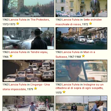
1963
Lancia
Fulvia
in
The Protectors
,
1963
Lancia
Fulvia
in
Sette orchidee
1972-1973
macchiate di rosso
, 1972
1963
Lancia
Fulvia
in
Tendre voyou
,
1963
Lancia
Fulvia
in
Man in a
1966
Suitcase
, 1967-1968
1963
Lancia
Fulvia
in
L'ingorgo - Una
1963
Lancia
Fulvia
in
Indagine su un
cittadino al di sopra di ogni sospetto
,
storia impossibile
, 1979
1970