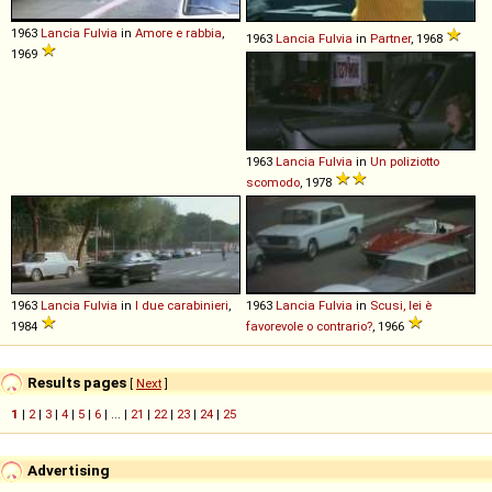
1963
Lancia
Fulvia
in
Amore e rabbia
,
1963
Lancia
Fulvia
in
Partner
, 1968
1969
1963
Lancia
Fulvia
in
Un poliziotto
scomodo
, 1978
1963
Lancia
Fulvia
in
I due carabinieri
,
1963
Lancia
Fulvia
in
Scusi, lei è
1984
favorevole o contrario?
, 1966
Results pages
[
Next
]
1
|
2
|
3
|
4
|
5
|
6
| ... |
21
|
22
|
23
|
24
|
25
Advertising