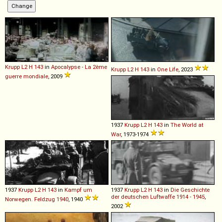
Krupp
L2
H
143
in
Apocalypse - La 2ème
Krupp
L2
H
143
in
One Life
, 2023
guerre mondiale
, 2009
1937
Krupp
L2
H
143
in
The World at
War
, 1973-1974
1937
Krupp
L2
H
143
in
Kampf um
1937
Krupp
L2
H
143
in
Die Geschichte
der deutschen Luftwaffe 1914 - 1945
,
Norwegen. Feldzug 1940
, 1940
2002