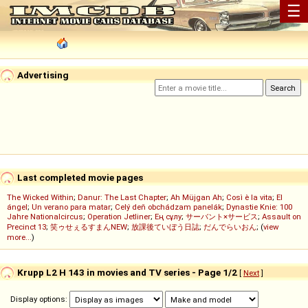
☰
Advertising
Last completed movie pages
The Wicked Within
;
Danur: The Last Chapter
;
Ah Müjgan Ah
;
Così è la vita
;
El
ángel
;
Un verano para matar
;
Celý deň obchádzam panelák
;
Dynastie Knie: 100
Jahre Nationalcircus
;
Operation Jetliner
;
Ең сұлу
;
サーバント×サービス
;
Assault on
Precinct 13
;
笑ゥせぇるすまんNEW
;
放課後ていぼう日誌
;
だんでらいおん
; (
view
more...
)
Krupp L2 H 143 in movies and TV series - Page 1/2
[
Next
]
Display options: