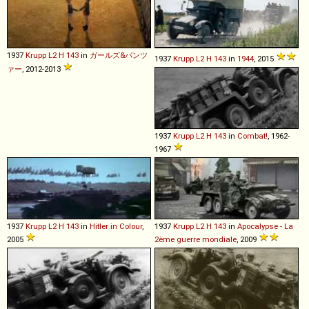
1937
Krupp
L2
H
143
in
ガールズ&パンツ
1937
Krupp
L2
H
143
in
1944
, 2015
ァー
, 2012-2013
1937
Krupp
L2
H
143
in
Combat!
, 1962-
1967
1937
Krupp
L2
H
143
in
Hitler in Colour
,
1937
Krupp
L2
H
143
in
Apocalypse - La
2005
2ème guerre mondiale
, 2009