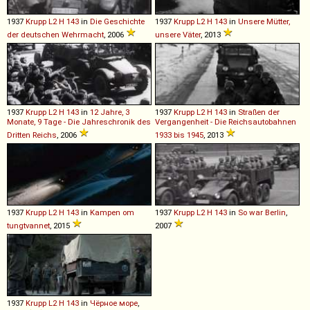
1937
Krupp
L2
H
143
in
Die Geschichte
1937
Krupp
L2
H
143
in
Unsere Mütter,
der deutschen Wehrmacht
, 2006
unsere Väter
, 2013
1937
Krupp
L2
H
143
in
12 Jahre, 3
1937
Krupp
L2
H
143
in
Straßen der
Monate, 9 Tage - Die Jahreschronik des
Vergangenheit - Die Reichsautobahnen
Dritten Reichs
, 2006
1933 bis 1945
, 2013
1937
Krupp
L2
H
143
in
Kampen om
1937
Krupp
L2
H
143
in
So war Berlin
,
tungtvannet
, 2015
2007
1937
Krupp
L2
H
143
in
Чёрное море
,