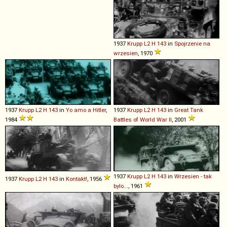
1937
Krupp
L2
H
143
in
Spojrzenie na
wrzesien
, 1970
1937
Krupp
L2
H
143
in
Yo amo a Hitler
,
1937
Krupp
L2
H
143
in
Great Tank
1984
Battles of World War II
, 2001
1937
Krupp
L2
H
143
in
Wrzesien - tak
1937
Krupp
L2
H
143
in
Kontakt!
, 1956
bylo...
, 1961