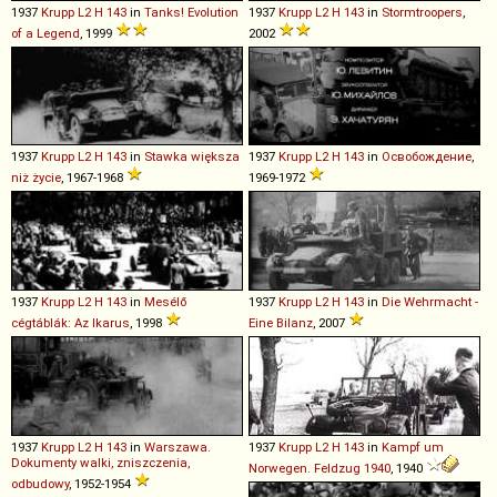
1937
Krupp
L2
H
143
in
Tanks! Evolution
1937
Krupp
L2
H
143
in
Stormtroopers
,
of a Legend
, 1999
2002
1937
Krupp
L2
H
143
in
Stawka większa
1937
Krupp
L2
H
143
in
Освобождение
,
niż życie
, 1967-1968
1969-1972
1937
Krupp
L2
H
143
in
Mesélő
1937
Krupp
L2
H
143
in
Die Wehrmacht -
cégtáblák: Az Ikarus
, 1998
Eine Bilanz
, 2007
1937
Krupp
L2
H
143
in
Warszawa.
1937
Krupp
L2
H
143
in
Kampf um
Dokumenty walki, zniszczenia,
Norwegen. Feldzug 1940
, 1940
odbudowy
, 1952-1954