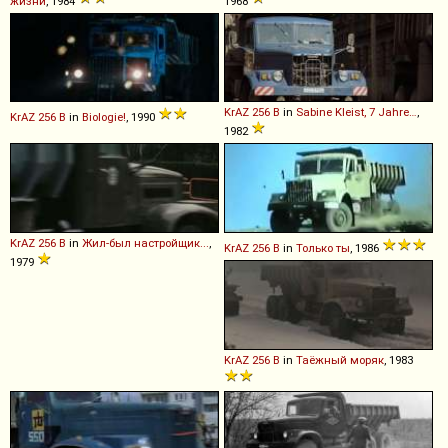
жизни
, 1984
1968
KrAZ
256
B
in
Sabine Kleist, 7 Jahre…
,
KrAZ
256
B
in
Biologie!
, 1990
1982
KrAZ
256
B
in
Жил-был настройщик...
,
KrAZ
256
B
in
Только ты
, 1986
1979
KrAZ
256
B
in
Таёжный моряк
, 1983