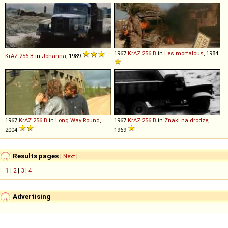
1967
KrAZ
256
B
in
Les morfalous
, 1984
KrAZ
256
B
in
Johanna
, 1989
1967
KrAZ
256
B
in
Long Way Round
,
1967
KrAZ
256
B
in
Znaki na drodze
,
2004
1969
Results pages
[
Next
]
1
|
2
|
3
|
4
Advertising