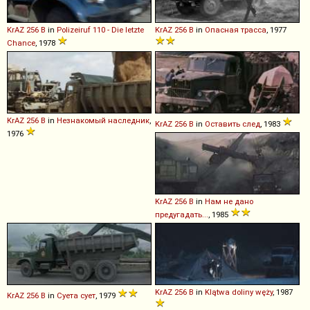
KrAZ
256
B
in
Polizeiruf 110 - Die letzte
KrAZ
256
B
in
Опасная трасса
, 1977
Chance
, 1978
KrAZ
256
B
in
Незнакомый наследник
,
KrAZ
256
B
in
Оставить след
, 1983
1976
KrAZ
256
B
in
Нам не дано
предугадать...
, 1985
KrAZ
256
B
in
Klątwa doliny węży
, 1987
KrAZ
256
B
in
Суета сует
, 1979