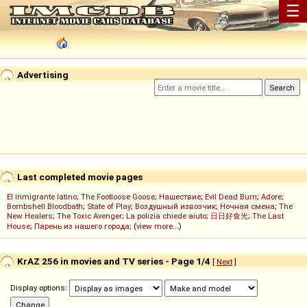
☰
Advertising
Last completed movie pages
El inmigrante latino
;
The Footloose Goose
;
Нашествие
;
Evil Dead Burn
;
Adore
;
Bombshell Bloodbath
;
State of Play
;
Воздушный извозчик
;
Ночная смена
;
The
New Healers
;
The Toxic Avenger
;
La polizia chiede aiuto
;
日日好食光
;
The Last
House
;
Парень из нашего города
; (
view more...
)
KrAZ 256 in movies and TV series - Page 1/4
[
Next
]
Display options: