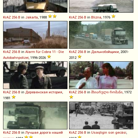
KrAZ
256
B
in
Jakarta
, 1988
KrAZ
256
B
in
Blizna
, 1976
KrAZ
256
B
in
Alarm für Cobra 11 - Die
KrAZ
256
B
in
Дальнобойщики
, 2001-
Autobahnpolizei
, 1996-2026
2012
KrAZ
256
B
in
Деревенская история
,
KrAZ
256
B
in
მხიარული რომანი
, 1972
1981
KrAZ
256
B
in
Лучшая дорога нашей
KrAZ
256
B
in
Usaqligin son gecäsi
,