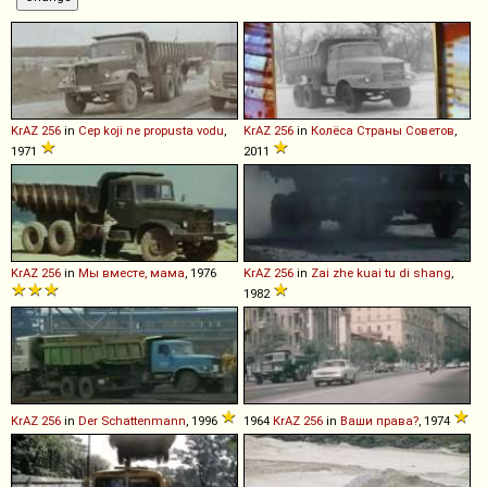
KrAZ
256
in
Cep koji ne propusta vodu
,
KrAZ
256
in
Колёса Страны Советов
,
1971
2011
KrAZ
256
in
Мы вместе, мама
, 1976
KrAZ
256
in
Zai zhe kuai tu di shang
,
1982
KrAZ
256
in
Der Schattenmann
, 1996
1964
KrAZ
256
in
Ваши права?
, 1974