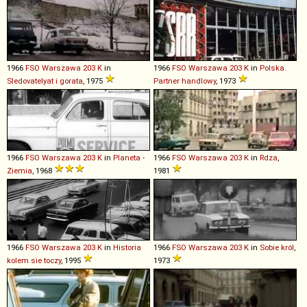
1966
FSO
Warszawa
203
K
in
1966
FSO
Warszawa
203
K
in
Polska.
Sledovatelyat i gorata
, 1975
Partner handlowy
, 1973
1966
FSO
Warszawa
203
K
in
Planeta -
1966
FSO
Warszawa
203
K
in
Rdza
,
Ziemia
, 1968
1981
1966
FSO
Warszawa
203
K
in
Historia
1966
FSO
Warszawa
203
K
in
Sobie król
,
kolem sie toczy
, 1995
1973