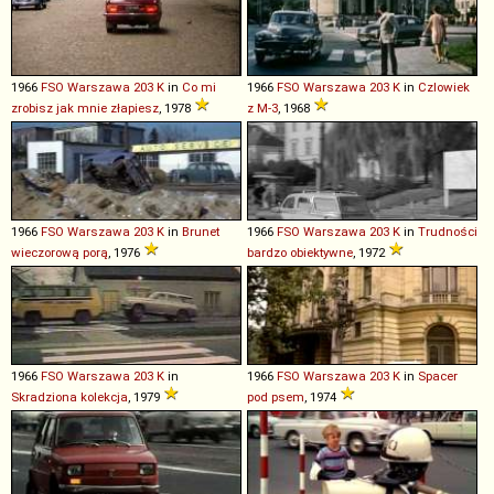
1966
FSO
Warszawa
203
K
in
Co mi
1966
FSO
Warszawa
203
K
in
Czlowiek
zrobisz jak mnie złapiesz
, 1978
z M-3
, 1968
1966
FSO
Warszawa
203
K
in
Brunet
1966
FSO
Warszawa
203
K
in
Trudności
wieczorową porą
, 1976
bardzo obiektywne
, 1972
1966
FSO
Warszawa
203
K
in
1966
FSO
Warszawa
203
K
in
Spacer
Skradziona kolekcja
, 1979
pod psem
, 1974