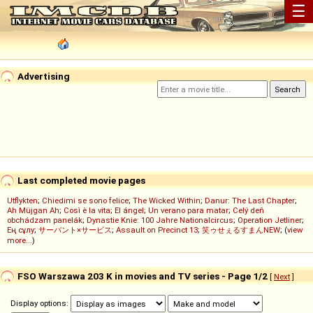
☰
Advertising
Last completed movie pages
Utflykten
;
Chiedimi se sono felice
;
The Wicked Within
;
Danur: The Last Chapter
;
Ah Müjgan Ah
;
Così è la vita
;
El ángel
;
Un verano para matar
;
Celý deň
obchádzam panelák
;
Dynastie Knie: 100 Jahre Nationalcircus
;
Operation Jetliner
;
Ең сұлу
;
サーバント×サービス
;
Assault on Precinct 13
;
笑ゥせぇるすまんNEW
; (
view
more...
)
FSO Warszawa 203 K in movies and TV series - Page 1/2
[
Next
]
Display options: