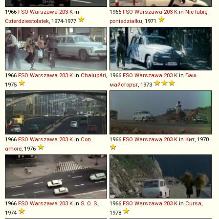
1966
FSO
Warszawa
203
K
in
1966
FSO
Warszawa
203
K
in
Nie lubię
Czterdziestolatek
, 1974-1977
poniedziałku
, 1971
1966
FSO
Warszawa
203
K
in
Chalupári
,
1966
FSO
Warszawa
203
K
in
Баш
1975
майсторът
, 1973
1966
FSO
Warszawa
203
K
in
Con
1966
FSO
Warszawa
203
K
in
Кит
, 1970
amore
, 1976
1966
FSO
Warszawa
203
K
in
S. O. S.
,
1966
FSO
Warszawa
203
K
in
Cursa
,
1974
1978