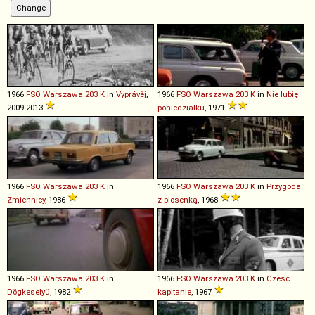
1966
FSO
Warszawa
203
K
in
Vyprávěj
,
1966
FSO
Warszawa
203
K
in
Nie lubię
2009-2013
poniedziałku
, 1971
1966
FSO
Warszawa
203
K
in
1966
FSO
Warszawa
203
K
in
Przygoda
Zmiennicy
, 1986
z piosenką
, 1968
1966
FSO
Warszawa
203
K
in
1966
FSO
Warszawa
203
K
in
Cześć
Dögkeselyü
, 1982
kapitanie
, 1967