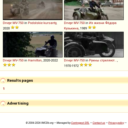
Dnepr
MV
-
750
in
Podolskie kursanty
,
Dnepr
MV
-
750
in
Из жизни Фёдора
2020
Кузькина
, 1989
Dnepr
MV
-
750
in
Hamilton
, 2020-2022
Dnepr
MV
-
750
in
Руины стреляют...
,
1970-1972
Results pages
1
Advertising
© 2004-2026 IMCDb.org — Managed by
Controgest SRL
—
Contact us
—
Privacy policy
—