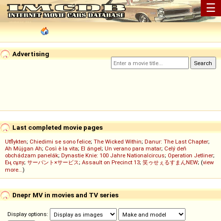
☰
Advertising
Last completed movie pages
Utflykten
;
Chiedimi se sono felice
;
The Wicked Within
;
Danur: The Last Chapter
;
Ah Müjgan Ah
;
Così è la vita
;
El ángel
;
Un verano para matar
;
Celý deň
obchádzam panelák
;
Dynastie Knie: 100 Jahre Nationalcircus
;
Operation Jetliner
;
Ең сұлу
;
サーバント×サービス
;
Assault on Precinct 13
;
笑ゥせぇるすまんNEW
; (
view
more...
)
Dnepr MV in movies and TV series
Display options: