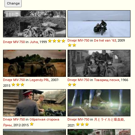
Dnepr
MV
-
750
in
De hel van '63
, 2009
Dnepr
MV
-
750
in
Juha
, 1999
Dnepr
MV
-
750
in
Legendy PRL
, 2007-
Dnepr
MV
-
750
in
Товарищ песня
, 1966
2015
Dnepr
MV
-
750
in
Обратная сторона
Dnepr
MV
-
750
in
月とライカと吸血姫
,
Луны
, 2012-2015
2021