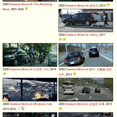
2000
Daewoo
Rezzo
in
The Amazing
2000
Daewoo
Rezzo
in
응징자
, 2013
Race
, 2001-2026
2000
Daewoo
Rezzo
in
의뢰인
, 2011
2000
Daewoo
Rezzo
in
수상한 그녀
, 2014
2000
Daewoo
Rezzo
in
화이: 괴물을 삼킨
아이
, 2013
2000
Daewoo
Rezzo
in
Miseseu Cab
,
2000
Daewoo
Rezzo
in
은밀한 유혹
, 2015
2015-2016