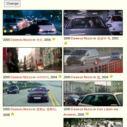
2000
Daewoo
Rezzo
in
공공의 적
, 2002
2000
Daewoo
Rezzo
in
야수
, 2006
2000
Daewoo
Rezzo
in
사마리아
, 2004
2000
Daewoo
Rezzo
in
썸
, 2004
2000
Daewoo
Rezzo
in
영화는 영화다
,
2000
Daewoo
Rezzo
in
Das Leben der
Anderen
, 2006
2008