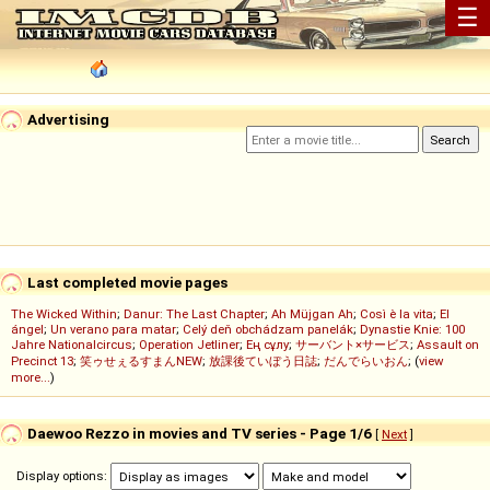
☰
Advertising
Last completed movie pages
The Wicked Within
;
Danur: The Last Chapter
;
Ah Müjgan Ah
;
Così è la vita
;
El
ángel
;
Un verano para matar
;
Celý deň obchádzam panelák
;
Dynastie Knie: 100
Jahre Nationalcircus
;
Operation Jetliner
;
Ең сұлу
;
サーバント×サービス
;
Assault on
Precinct 13
;
笑ゥせぇるすまんNEW
;
放課後ていぼう日誌
;
だんでらいおん
; (
view
more...
)
Daewoo Rezzo in movies and TV series - Page 1/6
[
Next
]
Display options: