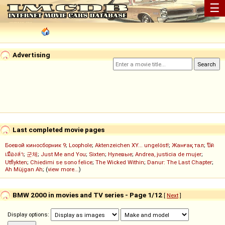
☰
Advertising
Last completed movie pages
Боевой киносборник 9
;
Loophole
;
Aktenzeichen XY... ungelöst!
;
Жанғақ тал
;
ปิด
เมืองล่า
;
군체
;
Just Me and You
;
Sixten
;
Нулевые
;
Andrea, justicia de mujer
;
Utflykten
;
Chiedimi se sono felice
;
The Wicked Within
;
Danur: The Last Chapter
;
Ah Müjgan Ah
; (
view more...
)
BMW 2000 in movies and TV series - Page 1/12
[
Next
]
Display options: