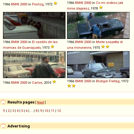
1966
BMW
2000
in
Co mi zrobisz jak
1966
BMW
2000
in
Poslizg
, 1972
mnie złapiesz
, 1978
1966
BMW
2000
in
El castillo de las
1966
BMW
2000
in
Morte sospetta di
momias de Guanajuato
, 1973
una minorenne
, 1975
1966
BMW
2000
in
Blutiger Freitag
, 1972
1966
BMW
2000
in
Carlos
, 2010
Results pages
[
Next
]
1
|
2
|
3
|
4
|
5
|
6
| ... |
8
|
9
|
10
|
11
|
12
Advertising