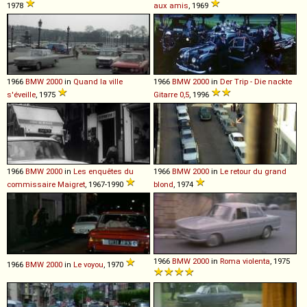
1978
aux amis
, 1969
1966
BMW
2000
in
Quand la ville
1966
BMW
2000
in
Der Trip - Die nackte
s'éveille
, 1975
Gitarre 0,5
, 1996
1966
BMW
2000
in
Les enquêtes du
1966
BMW
2000
in
Le retour du grand
commissaire Maigret
, 1967-1990
blond
, 1974
1966
BMW
2000
in
Roma violenta
, 1975
1966
BMW
2000
in
Le voyou
, 1970