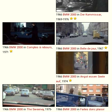
1966
BMW
2000
in
Der Kommissar
,
1969-1976
1966
BMW
2000
in
Comptes à rebours
,
1966
BMW
2000
in
Belle de jour
, 1967
1971
1966
BMW
2000
in
Angst essen Seele
auf
, 1974
1966
BMW
2000
in
The Sweeney
, 1975-
1966
BMW
2000
in
Faites donc plaisir