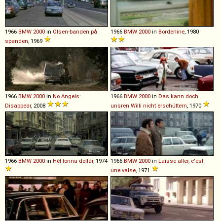
1966
BMW
2000
in
Olsen-banden på
1966
BMW
2000
in
Borderline
, 1980
spanden
, 1969
1966
BMW
2000
in
No Angels:
1966
BMW
2000
in
Das kann doch
Disappear
, 2008
unsren Willi nicht erschüttern
, 1970
1966
BMW
2000
in
Hét tonna dollár
, 1974
1966
BMW
2000
in
Laisse aller, c'est
une valse
, 1971