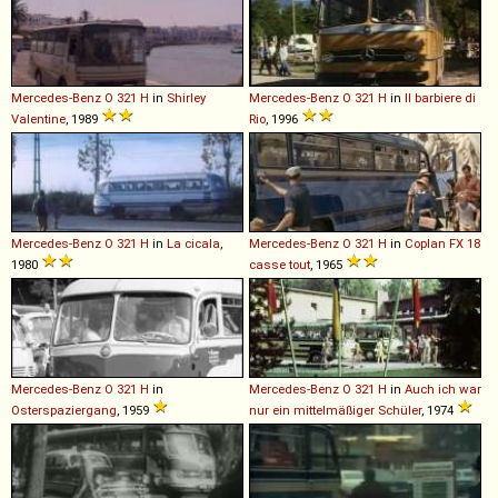
Mercedes-Benz
O
321
H
in
Shirley
Mercedes-Benz
O
321
H
in
Il barbiere di
Valentine
, 1989
Rio
, 1996
Mercedes-Benz
O
321
H
in
La cicala
,
Mercedes-Benz
O
321
H
in
Coplan FX 18
1980
casse tout
, 1965
Mercedes-Benz
O
321
H
in
Mercedes-Benz
O
321
H
in
Auch ich war
Osterspaziergang
, 1959
nur ein mittelmäßiger Schüler
, 1974