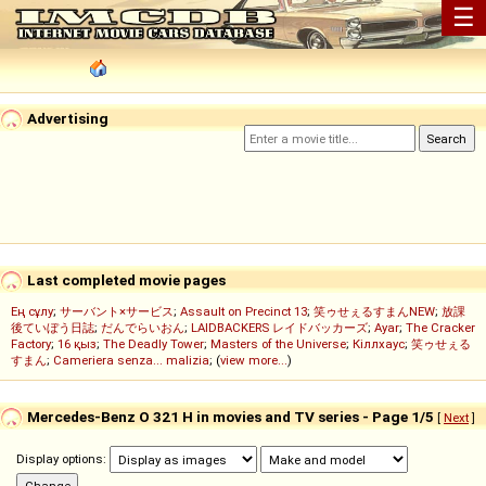
☰
Advertising
Last completed movie pages
Ең сұлу
;
サーバント×サービス
;
Assault on Precinct 13
;
笑ゥせぇるすまんNEW
;
放課
後ていぼう日誌
;
だんでらいおん
;
LAIDBACKERS レイドバッカーズ
;
Ayar
;
The Cracker
Factory
;
16 қыз
;
The Deadly Tower
;
Masters of the Universe
;
Кіллхаус
;
笑ゥせぇる
すまん
;
Cameriera senza... malizia
; (
view more...
)
Mercedes-Benz O 321 H in movies and TV series - Page 1/5
[
Next
]
Display options: