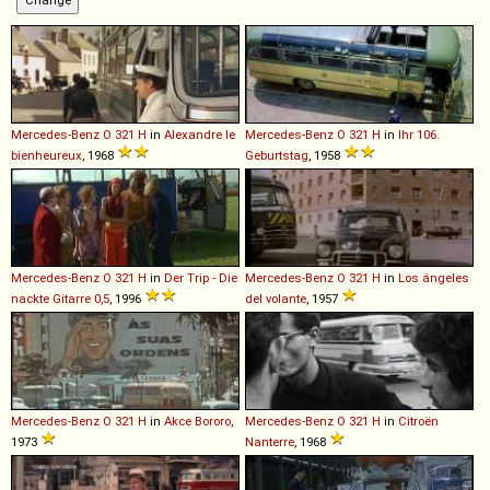
Mercedes-Benz
O
321
H
in
Alexandre le
Mercedes-Benz
O
321
H
in
Ihr 106.
bienheureux
, 1968
Geburtstag
, 1958
Mercedes-Benz
O
321
H
in
Der Trip - Die
Mercedes-Benz
O
321
H
in
Los ángeles
nackte Gitarre 0,5
, 1996
del volante
, 1957
Mercedes-Benz
O
321
H
in
Akce Bororo
,
Mercedes-Benz
O
321
H
in
Citroën
1973
Nanterre
, 1968