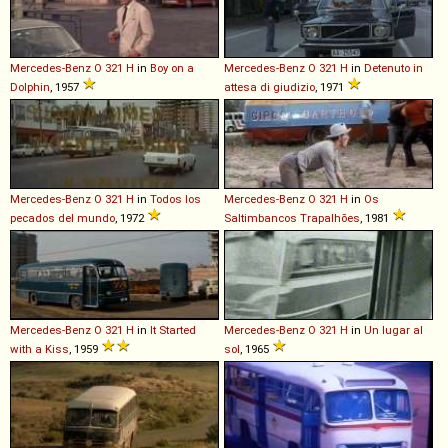
Mercedes-Benz
O
321
H
in
Boy on a
Mercedes-Benz
O
321
H
in
Detenuto in
Dolphin
, 1957
attesa di giudizio
, 1971
Mercedes-Benz
O
321
H
in
Todos los
Mercedes-Benz
O
321
H
in
Os
pecados del mundo
, 1972
Saltimbancos Trapalhões
, 1981
Mercedes-Benz
O
321
H
in
It Started
Mercedes-Benz
O
321
H
in
Un lugar al
with a Kiss
, 1959
sol
, 1965