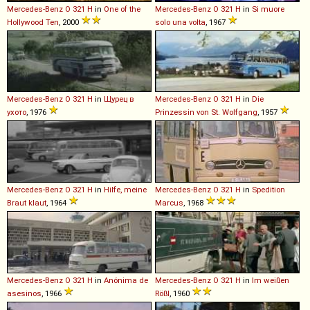
Mercedes-Benz
O
321
H
in
One of the
Mercedes-Benz
O
321
H
in
Si muore
Hollywood Ten
, 2000
solo una volta
, 1967
Mercedes-Benz
O
321
H
in
Щурец в
Mercedes-Benz
O
321
H
in
Die
ухото
, 1976
Prinzessin von St. Wolfgang
, 1957
Mercedes-Benz
O
321
H
in
Hilfe, meine
Mercedes-Benz
O
321
H
in
Spedition
Braut klaut
, 1964
Marcus
, 1968
Mercedes-Benz
O
321
H
in
Anónima de
Mercedes-Benz
O
321
H
in
Im weißen
asesinos
, 1966
Rößl
, 1960