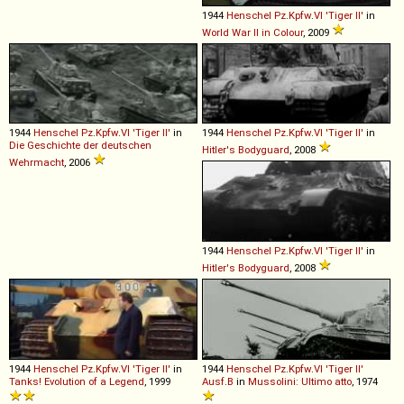
1944
Henschel
Pz
.
Kpfw
.
VI
'Tiger
II'
in
World War II in Colour
, 2009
1944
Henschel
Pz
.
Kpfw
.
VI
'Tiger
II'
in
1944
Henschel
Pz
.
Kpfw
.
VI
'Tiger
II'
in
Die Geschichte der deutschen
Hitler's Bodyguard
, 2008
Wehrmacht
, 2006
1944
Henschel
Pz
.
Kpfw
.
VI
'Tiger
II'
in
Hitler's Bodyguard
, 2008
1944
Henschel
Pz
.
Kpfw
.
VI
'Tiger
II'
in
1944
Henschel
Pz
.
Kpfw
.
VI
'Tiger
II'
Tanks! Evolution of a Legend
, 1999
Ausf
.
B
in
Mussolini: Ultimo atto
, 1974