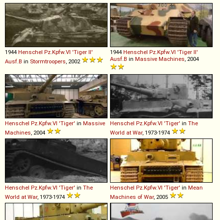
1944
Henschel
Pz
.
Kpfw
.
VI
'Tiger
II'
1944
Henschel
Pz
.
Kpfw
.
VI
'Tiger
II'
Ausf
.
B
in
Massive Machines
, 2004
Ausf
.
B
in
Stormtroopers
, 2002
Henschel
Pz
.
Kpfw
.
VI
'Tiger'
in
Massive
Henschel
Pz
.
Kpfw
.
VI
'Tiger'
in
The
Machines
, 2004
World at War
, 1973-1974
Henschel
Pz
.
Kpfw
.
VI
'Tiger'
in
The
Henschel
Pz
.
Kpfw
.
VI
'Tiger'
in
Mean
World at War
, 1973-1974
Machines of War
, 2005