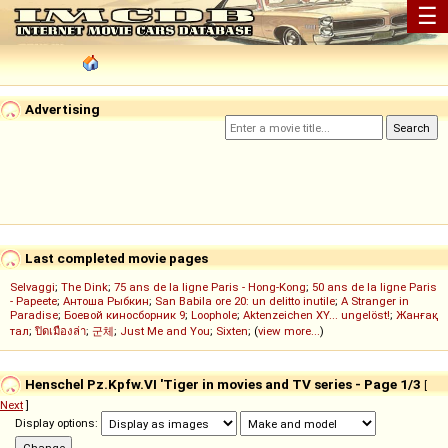
☰
Advertising
Last completed movie pages
Selvaggi
;
The Dink
;
75 ans de la ligne Paris - Hong-Kong
;
50 ans de la ligne Paris
- Papeete
;
Антоша Рыбкин
;
San Babila ore 20: un delitto inutile
;
A Stranger in
Paradise
;
Боевой киносборник 9
;
Loophole
;
Aktenzeichen XY... ungelöst!
;
Жанғақ
тал
;
ปิดเมืองล่า
;
군체
;
Just Me and You
;
Sixten
; (
view more...
)
Henschel Pz.Kpfw.VI 'Tiger in movies and TV series - Page 1/3
[
Next
]
Display options: