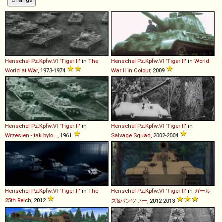
Henschel
Pz
.
Kpfw
.
VI
'Tiger
II'
in
The
Henschel
Pz
.
Kpfw
.
VI
'Tiger
II'
in
World
World at War
, 1973-1974
War II in Colour
, 2009
Henschel
Pz
.
Kpfw
.
VI
'Tiger
II'
in
Henschel
Pz
.
Kpfw
.
VI
'Tiger
II'
in
Wrzesien - tak bylo...
, 1961
Salvage Squad
, 2002-2004
Henschel
Pz
.
Kpfw
.
VI
'Tiger
II'
in
The
Henschel
Pz
.
Kpfw
.
VI
'Tiger
II'
in
ガール
25th Reich
, 2012
ズ&パンツァー
, 2012-2013