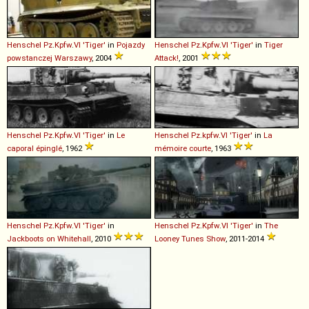
Henschel
Pz
.
Kpfw
.
VI
'Tiger'
in
Pojazdy
Henschel
Pz
.
Kpfw
.
VI
'Tiger'
in
Tiger
powstanczej Warszawy
, 2004
Attack!
, 2001
Henschel
Pz
.
Kpfw
.
VI
'Tiger'
in
Le
Henschel
Pz
.
kpfw
.
VI
'Tiger'
in
La
caporal épinglé
, 1962
mémoire courte
, 1963
Henschel
Pz
.
Kpfw
.
VI
'Tiger'
in
Henschel
Pz
.
Kpfw
.
VI
'Tiger'
in
The
Jackboots on Whitehall
, 2010
Looney Tunes Show
, 2011-2014