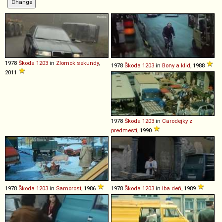
1978
Škoda
1203
in
Zlomok sekundy
,
1978
Škoda
1203
in
Bony a klid
, 1988
2011
1978
Škoda
1203
in
Carodejky z
predmestí
, 1990
1978
Škoda
1203
in
Samorost
, 1986
1978
Škoda
1203
in
Iba deň
, 1989