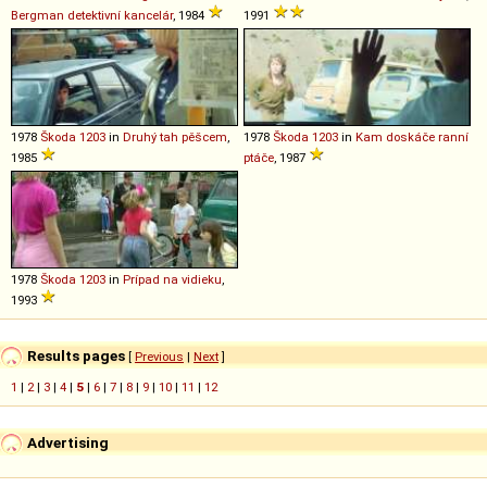
Bergman detektivní kancelár
, 1984
1991
1978
Škoda
1203
in
Druhý tah pěšcem
,
1978
Škoda
1203
in
Kam doskáče ranní
1985
ptáče
, 1987
1978
Škoda
1203
in
Prípad na vidieku
,
1993
Results pages
[
Previous
|
Next
]
1
|
2
|
3
|
4
|
5
|
6
|
7
|
8
|
9
|
10
|
11
|
12
Advertising