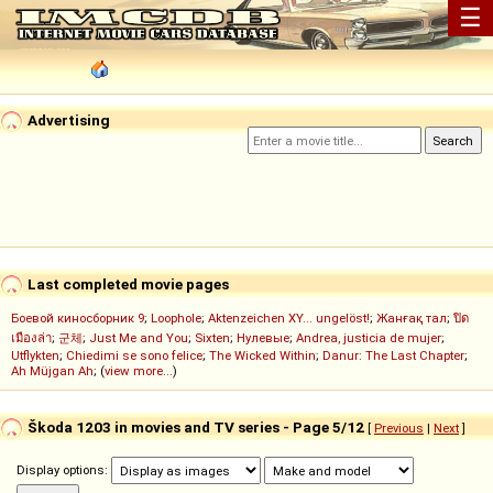
☰
Advertising
Last completed movie pages
Боевой киносборник 9
;
Loophole
;
Aktenzeichen XY... ungelöst!
;
Жанғақ тал
;
ปิด
เมืองล่า
;
군체
;
Just Me and You
;
Sixten
;
Нулевые
;
Andrea, justicia de mujer
;
Utflykten
;
Chiedimi se sono felice
;
The Wicked Within
;
Danur: The Last Chapter
;
Ah Müjgan Ah
; (
view more...
)
Škoda 1203 in movies and TV series - Page 5/12
[
Previous
|
Next
]
Display options: