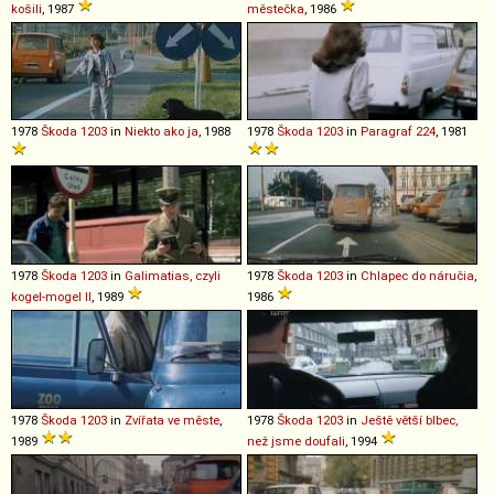
košili
, 1987
městečka
, 1986
1978
Škoda
1203
in
Niekto ako ja
, 1988
1978
Škoda
1203
in
Paragraf 224
, 1981
1978
Škoda
1203
in
Galimatias, czyli
1978
Škoda
1203
in
Chlapec do náručia
,
kogel-mogel II
, 1989
1986
1978
Škoda
1203
in
Zvířata ve měste
,
1978
Škoda
1203
in
Ještě větší blbec,
1989
než jsme doufali
, 1994