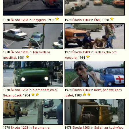
1978
Škoda
1203
in
Playgirls
, 1995
1978
Škoda
1203
in
Štek
, 1988
1978
Škoda
1203
in
Ten svetr si
1978
Škoda
1203
in
Třetí skoba pro
nesvlíkej
, 1981
kocoura
, 1984
1978
Škoda
1203
in
Kismaszat és a
1978
Škoda
1203
in
Kam, pánové, kam
Gézengúzok
, 1984
jdete?
, 1988
1978
Škoda
1203
in
Bergman a
1978
Škoda
1203
in
Safari za kuchyňou
,