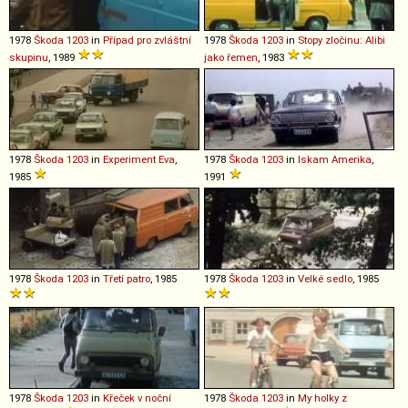
1978
Škoda
1203
in
Případ pro zvláštní
1978
Škoda
1203
in
Stopy zločinu: Alibi
skupinu
, 1989
jako řemen
, 1983
1978
Škoda
1203
in
Experiment Eva
,
1978
Škoda
1203
in
Iskam Amerika
,
1985
1991
1978
Škoda
1203
in
Třetí patro
, 1985
1978
Škoda
1203
in
Velké sedlo
, 1985
1978
Škoda
1203
in
Křeček v noční
1978
Škoda
1203
in
My holky z