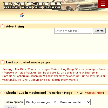
☰
Advertising
Last completed movie pages
Selvaggi
;
The Dink
;
75 ans de la ligne Paris - Hong-Kong
;
50 ans de la ligne Paris
- Papeete
;
Антоша Рыбкин
;
San Babila ore 20: un delitto inutile
;
A Stranger in
Paradise
;
Боевой киносборник 9
;
Loophole
;
Aktenzeichen XY... ungelöst!
;
Жанғақ
тал
;
ปิดเมืองล่า
;
군체
;
Just Me and You
;
Sixten
; (
view more...
)
Škoda 1203 in movies and TV series - Page 11/12
[
Previous
|
Next
]
Display options: