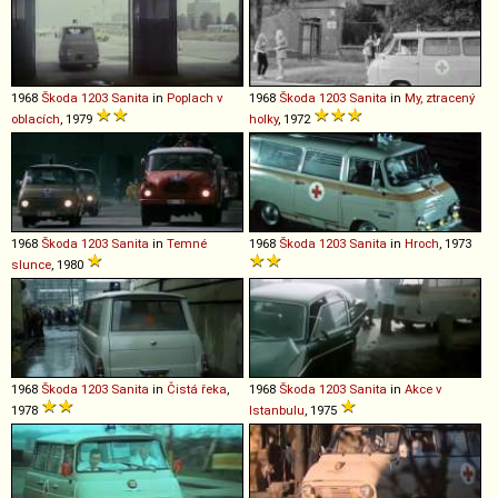
1968
Škoda
1203
Sanita
in
Poplach v
1968
Škoda
1203
Sanita
in
My, ztracený
oblacích
, 1979
holky
, 1972
1968
Škoda
1203
Sanita
in
Temné
1968
Škoda
1203
Sanita
in
Hroch
, 1973
slunce
, 1980
1968
Škoda
1203
Sanita
in
Čistá řeka
,
1968
Škoda
1203
Sanita
in
Akce v
1978
Istanbulu
, 1975