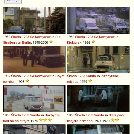
1982
Škoda
1203
SA
Kamyonet
in
Die
1982
Škoda
1203
SA
Kamyonet
in
Straßen von Berlin
, 1995-2000
Kiskivrak
, 1986
1982
Škoda
1203
SA
Kamyonet
in
Hayat
Škoda
1203
Sanita
in
Inženýrská
çemberi
, 1993
odysea
, 1979
1968
Škoda
1203
Sanita
in
Jáchyme,
1968
Škoda
1203
Sanita
in
30 pripadu
hod ho do stroje!
, 1974
majora Zemana
, 1974-1979