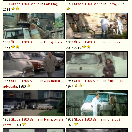
1968
Škoda
1203
Sanita
in
Fair Play
,
1968
Škoda
1203
Sanita
in
Osmy
, 2014
2014
1968
Škoda
1203
Sanita
in
Druhý dech
,
1968
Škoda
1203
Sanita
in
Trapasy
,
1988
2007-2010
1968
Škoda
1203
Sanita
in
Jak napálit
1968
Škoda
1203
Sanita
in
Štipku soli
,
advokáta
, 1980
1977
1968
Škoda
1203
Sanita
in
Pane, vy jste
1968
Škoda
1203
Sanita
in
Chalupári
,
vdova!
, 1971
1975