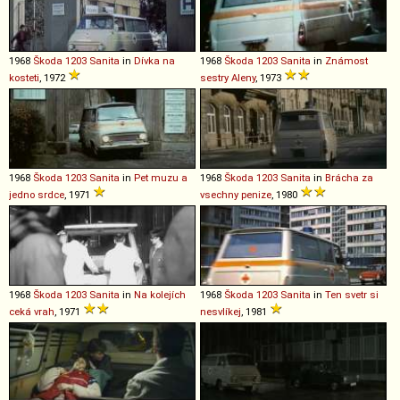
1968
Škoda
1203
Sanita
in
Dívka na
1968
Škoda
1203
Sanita
in
Známost
kosteti
, 1972
sestry Aleny
, 1973
1968
Škoda
1203
Sanita
in
Pet muzu a
1968
Škoda
1203
Sanita
in
Brácha za
jedno srdce
, 1971
vsechny penize
, 1980
1968
Škoda
1203
Sanita
in
Na kolejích
1968
Škoda
1203
Sanita
in
Ten svetr si
ceká vrah
, 1971
nesvlíkej
, 1981