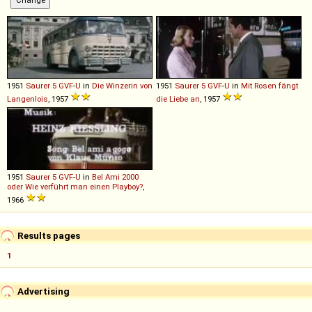
1951
Saurer
5
GVF
-
U
in
Die Winzerin von
1951
Saurer
5
GVF
-
U
in
Mit Rosen fängt
Langenlois
, 1957
die Liebe an
, 1957
1951
Saurer
5
GVF
-
U
in
Bel Ami 2000
oder Wie verführt man einen Playboy?
,
1966
Results pages
1
Advertising