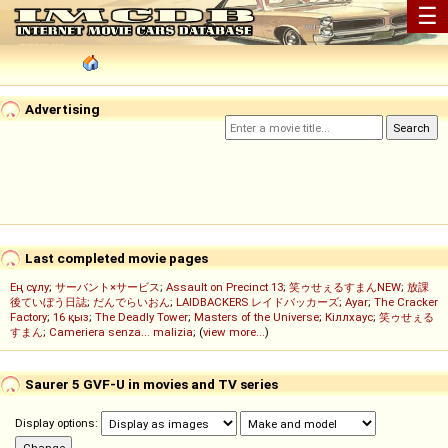
☰
Advertising
Last completed movie pages
Ең сұлу
;
サーバント×サービス
;
Assault on Precinct 13
;
笑ゥせぇるすまんNEW
;
放課
後ていぼう日誌
;
だんでらいおん
;
LAIDBACKERS レイドバッカーズ
;
Ayar
;
The Cracker
Factory
;
16 қыз
;
The Deadly Tower
;
Masters of the Universe
;
Кіллхаус
;
笑ゥせぇる
すまん
;
Cameriera senza... malizia
; (
view more...
)
Saurer 5 GVF-U in movies and TV series
Display options: