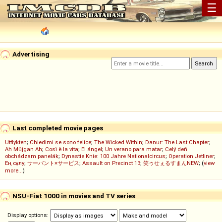
☰
Advertising
Last completed movie pages
Utflykten
;
Chiedimi se sono felice
;
The Wicked Within
;
Danur: The Last Chapter
;
Ah Müjgan Ah
;
Così è la vita
;
El ángel
;
Un verano para matar
;
Celý deň
obchádzam panelák
;
Dynastie Knie: 100 Jahre Nationalcircus
;
Operation Jetliner
;
Ең сұлу
;
サーバント×サービス
;
Assault on Precinct 13
;
笑ゥせぇるすまんNEW
; (
view
more...
)
NSU-Fiat 1000 in movies and TV series
Display options: