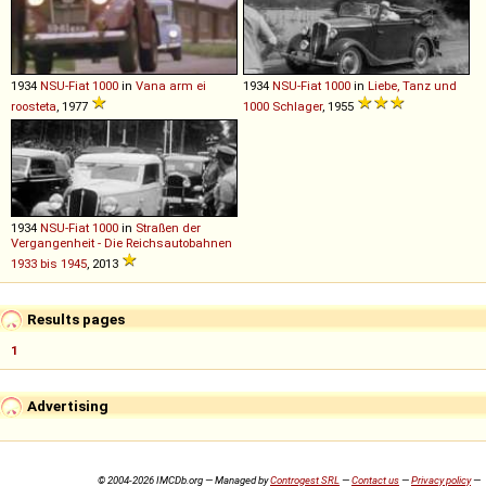
1934
NSU-Fiat
1000
in
Vana arm ei
1934
NSU-Fiat
1000
in
Liebe, Tanz und
roosteta
, 1977
1000 Schlager
, 1955
1934
NSU-Fiat
1000
in
Straßen der
Vergangenheit - Die Reichsautobahnen
1933 bis 1945
, 2013
Results pages
1
Advertising
© 2004-2026 IMCDb.org — Managed by
Controgest SRL
—
Contact us
—
Privacy policy
—