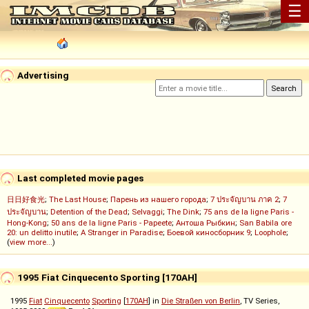
☰
Advertising
Last completed movie pages
日日好食光
;
The Last House
;
Парень из нашего города
;
7 ประจัญบาน ภาค 2
;
7
ประจัญบาน
;
Detention of the Dead
;
Selvaggi
;
The Dink
;
75 ans de la ligne Paris -
Hong-Kong
;
50 ans de la ligne Paris - Papeete
;
Антоша Рыбкин
;
San Babila ore
20: un delitto inutile
;
A Stranger in Paradise
;
Боевой киносборник 9
;
Loophole
;
(
view more...
)
1995 Fiat Cinquecento Sporting [170AH]
1995
Fiat
Cinquecento
Sporting
[
170AH
] in
Die Straßen von Berlin
, TV Series,