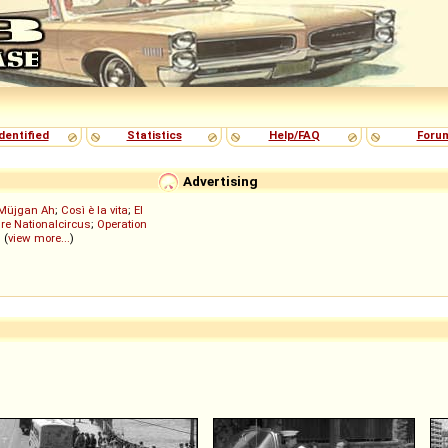
dentified
Statistics
Help/FAQ
Foru
Advertising
Müjgan Ah
;
Così è la vita
;
El
re Nationalcircus
;
Operation
; (
view more...
)