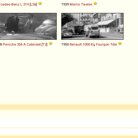
rcedes-Benz
L
319
[
L56
]
1939
Morris
Twelve
58
Porsche
356
A
Cabriolet
[
T2
]
1950
Renault
1000
Kg
Fourgon
Tôlé