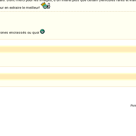
ur en extraire le meilleur!
eurones encrassés ou quoi
Pict