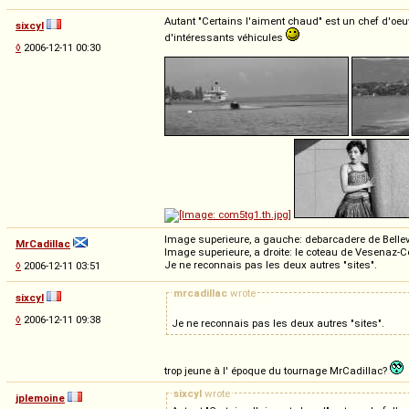
Autant "Certains l'aiment chaud" est un chef d'oeu
sixcyl
d'intéressants véhicules
◊
2006-12-11 00:30
Image superieure, a gauche: debarcadere de Bellevu
MrCadillac
Image superieure, a droite: le coteau de Vesenaz-Col
Je ne reconnais pas les deux autres "sites".
◊
2006-12-11 03:51
mrcadillac
wrote
sixcyl
◊
2006-12-11 09:38
Je ne reconnais pas les deux autres "sites".
trop jeune à l' époque du tournage MrCadillac?
sixcyl
wrote
jplemoine