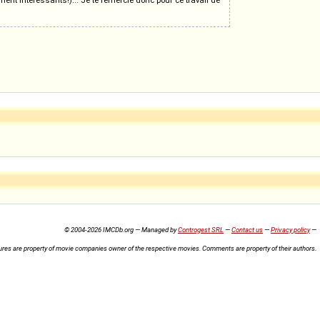
© 2004-2026 IMCDb.org — Managed by
Controgest SRL
—
Contact us
—
Privacy policy
—
ures are property of movie companies owner of the respective movies. Comments are property of their authors.