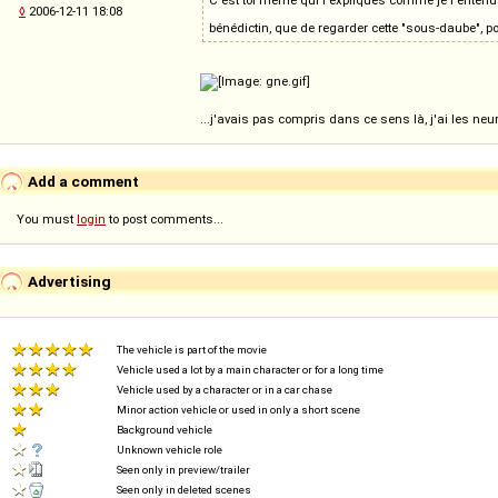
◊
2006-12-11 18:08
bénédictin, que de regarder cette "sous-daube", po
...j'avais pas compris dans ce sens là, j'ai les n
Add a comment
You must
login
to post comments...
Advertising
The vehicle is part of the movie
Vehicle used a lot by a main character or for a long time
Vehicle used by a character or in a car chase
Minor action vehicle or used in only a short scene
Background vehicle
Unknown vehicle role
Seen only in preview/trailer
Seen only in deleted scenes