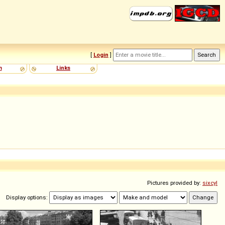
[
Login
]
m
Links
Pictures provided by:
sixcyl
Display options: