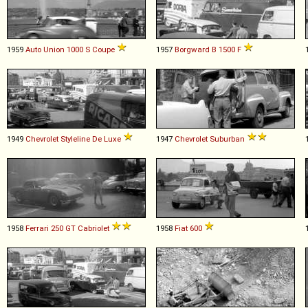
1959
Auto Union
1000
S
Coupe
1957
Borgward
B
1500
F
1949
Chevrolet
Styleline
De
Luxe
1947
Chevrolet
Suburban
1958
Ferrari
250
GT
Cabriolet
1958
Fiat
600