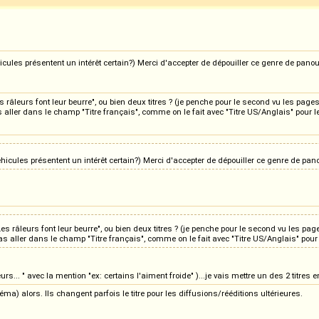
ules présentent un intérêt certain?) Merci d'accepter de dépouiller ce genre de panouill
es râleurs font leur beurre", ou bien deux titres ? (je penche pour le second vu les page
 aller dans le champ "Titre français", comme on le fait avec "Titre US/Anglais" pour le
icules présentent un intérêt certain?) Merci d'accepter de dépouiller ce genre de panouil
 Les râleurs font leur beurre", ou bien deux titres ? (je penche pour le second vu les pa
as aller dans le champ "Titre français", comme on le fait avec "Titre US/Anglais" pour 
râleurs... " avec la mention "ex: certains l'aiment froide" )...je vais mettre un des 2 tit
néma) alors. Ils changent parfois le titre pour les diffusions/rééditions ultérieures.