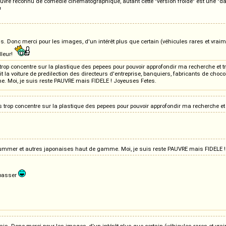
uvre reconnu de comédie cinématographique, autant cette "version froide" est une "dau
. Donc merci pour les images, d'un intérêt plus que certain (véhicules rares et vraimen
lleur!
 trop concentre sur la plastique des pepees pour pouvoir approfondir ma recherche et tr
 la voiture de predilection des directeurs d'entreprise, banquiers, fabricants de choco
 Moi, je suis reste PAUVRE mais FIDELE ! Joyeuses Fetes.
is trop concentre sur la plastique des pepees pour pouvoir approfondir ma recherche et 
...Aujourd'hui, ils preferent les Marcedes, BMW, Hummer et autres japonaises haut de gamme. Moi, je sui
 passer
s. Donc merci pour les images, d'un intérêt plus que certain (véhicules rares et vraim