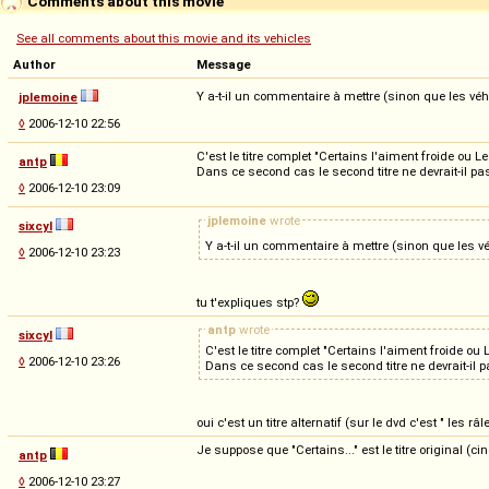
Comments about this movie
See all comments about this movie and its vehicles
Author
Message
Y a-t-il un commentaire à mettre (sinon que les véhic
jplemoine
◊
2006-12-10 22:56
C'est le titre complet "Certains l'aiment froide ou L
antp
Dans ce second cas le second titre ne devrait-il pas
◊
2006-12-10 23:09
jplemoine
wrote
sixcyl
Y a-t-il un commentaire à mettre (sinon que les véh
◊
2006-12-10 23:23
tu t'expliques stp?
antp
wrote
sixcyl
C'est le titre complet "Certains l'aiment froide ou
◊
2006-12-10 23:26
Dans ce second cas le second titre ne devrait-il p
oui c'est un titre alternatif (sur le dvd c'est " les 
Je suppose que "Certains..." est le titre original (ci
antp
◊
2006-12-10 23:27