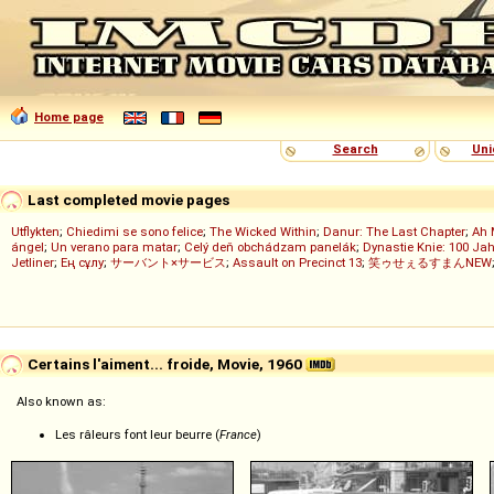
Home page
Search
Uni
Last completed movie pages
Utflykten
;
Chiedimi se sono felice
;
The Wicked Within
;
Danur: The Last Chapter
;
Ah 
ángel
;
Un verano para matar
;
Celý deň obchádzam panelák
;
Dynastie Knie: 100 Jah
Jetliner
;
Ең сұлу
;
サーバント×サービス
;
Assault on Precinct 13
;
笑ゥせぇるすまんNEW
Certains l'aiment... froide, Movie, 1960
Also known as:
Les râleurs font leur beurre (
France
)