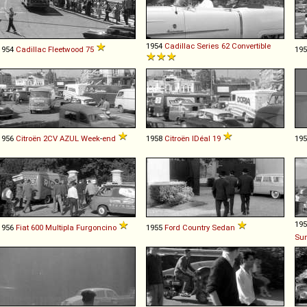
1954
Cadillac
Series
62
Convertible
1954
Cadillac
Fleetwood
75
19
1956
Citroën
2CV
AZUL
Week
-
end
1958
Citroën
IDéal
19
19
19
1956
Fiat
600
Multipla
Furgoncino
1955
Ford
Country
Sedan
Sun