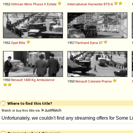
1952
Hillman
Minx
Phase
V
Estate
International Harvester
BTD
-
6
1952
Opel
Blitz
1957
Panhard
Dyna
57
1950
Renault
1400
Kg
Ambulance
1950
Renault
Colorale
Prairie
Where to find this title?
Watch or buy this title via