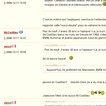
Autant "Certains l'aiment chaud" est un chef d'oe
◊
2006-12-11 16:53
images de Génève et d'intéressants véhicules
C'est toi même qui l'expliques comme je l'entendais
regarder cette "sous-daube", pour en extraire le mei
Pas du tout! J'avais 20 ans a l'epoque ! La, je suis
MrCadillac
de Cadillac dans les rues de Geneve en 1960; c'etait
BMW, Hummer et autres japonaises haut de gamme.
◊
2006-12-11 16:57
mrcadillac
wrote
sixcyl
Pas du tout! J'avais 20 ans a l'epoque ! La, je su
◊
2006-12-11 18:04
Ah la bonne heure! ...
mrcadillac
wrote
pauvre en Cadillac? ... désolé mais ça a du mal à
Joyeuses fêtes à toi aussi M.Cadillac
jplemoine
wrote
sixcyl
C'est toi même qui l'expliques comme je l'entendai