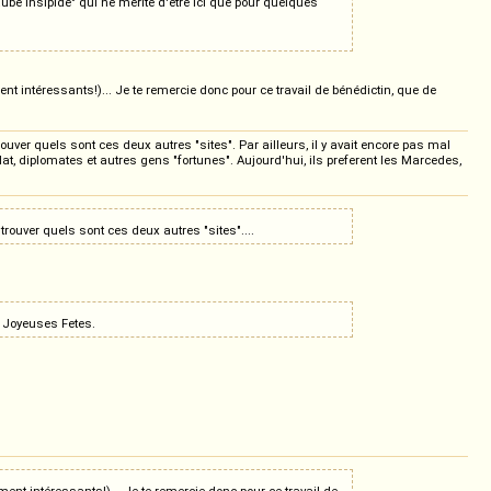
be insipide" qui ne mérite d'être ici que pour quelques
t intéressants!)... Je te remercie donc pour ce travail de bénédictin, que de
ouver quels sont ces deux autres "sites". Par ailleurs, il y avait encore pas mal
lat, diplomates et autres gens "fortunes". Aujourd'hui, ils preferent les Marcedes,
trouver quels sont ces deux autres "sites"....
s reste PAUVRE mais FIDELE ! Joyeuses Fetes.
ent intéressants!)... Je te remercie donc pour ce travail de