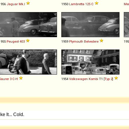
1956
Jaguar
Mk
.
I
1950
Lambretta
125
C
Me
1955
Peugeot
403
1959
Plymouth
Belvedere
19
Saurer
3
C
-
H
1954
Volkswagen
Kombi
T1 [
Typ 2
]