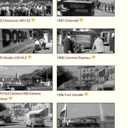
52
Chausson
APH
52
1937
Chevrolet
59
Citroën
U23
HLZ
1950
Commer
Express
59
Ford
Fairlane
500
Galaxie
1956
Ford
Vanette
liner