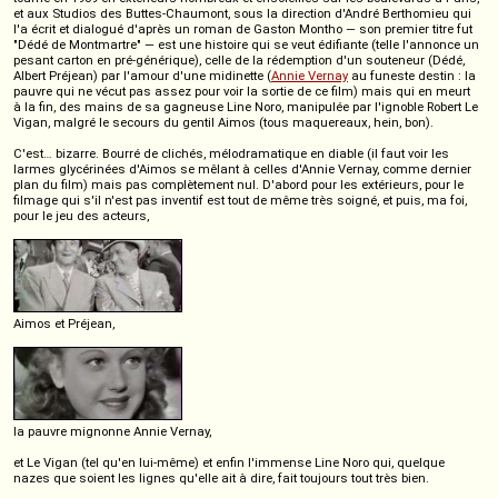
et aux Studios des Buttes-Chaumont, sous la direction d'André Berthomieu qui
l'a écrit et dialogué d'après un roman de Gaston Montho — son premier titre fut
"Dédé de Montmartre" — est une histoire qui se veut édifiante (telle l'annonce un
pesant carton en pré-générique), celle de la rédemption d'un souteneur (Dédé,
Albert Préjean) par l'amour d'une midinette (
Annie Vernay
au funeste destin : la
pauvre qui ne vécut pas assez pour voir la sortie de ce film) mais qui en meurt
à la fin, des mains de sa gagneuse Line Noro, manipulée par l'ignoble Robert Le
Vigan, malgré le secours du gentil Aimos (tous maquereaux, hein, bon).
C'est… bizarre. Bourré de clichés, mélodramatique en diable (il faut voir les
larmes glycérinées d'Aimos se mêlant à celles d'Annie Vernay, comme dernier
plan du film) mais pas complètement nul. D'abord pour les extérieurs, pour le
filmage qui s'il n'est pas inventif est tout de même très soigné, et puis, ma foi,
pour le jeu des acteurs,
Aimos et Préjean,
la pauvre mignonne Annie Vernay,
et Le Vigan (tel qu'en lui-même) et enfin l'immense Line Noro qui, quelque
nazes que soient les lignes qu'elle ait à dire, fait toujours tout très bien.