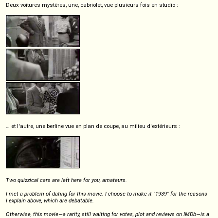
Deux voitures mystères, une, cabriolet, vue plusieurs fois en studio :
… et l'autre, une berline vue en plan de coupe, au milieu d'extérieurs :
Two quizzical cars are left here for you, amateurs.
I met a problem of dating for this movie. I choose to make it "1939" for the reasons
I explain above, which are debatable.
Otherwise, this movie—a rarity, still waiting for votes, plot and reviews on IMDb—is a