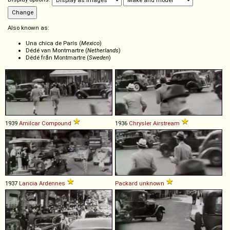
Also known as:
Una chica de París (
Mexico
)
Dédé van Montmartre (
Netherlands
)
Dédé från Montmartre (
Sweden
)
1939
Amilcar
Compound
1936
Chrysler
Airstream
1937
Lancia
Ardennes
Packard
unknown