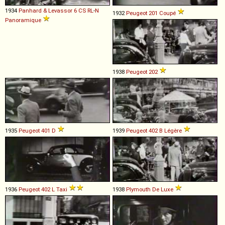
1934
Panhard & Levassor
6
CS
RL
-
N
1932
Peugeot
201
Coupé
Panoramique
1938
Peugeot
202
1935
Peugeot
401
D
1939
Peugeot
402
B
Légère
1936
Peugeot
402
L
Taxi
1938
Plymouth
De
Luxe