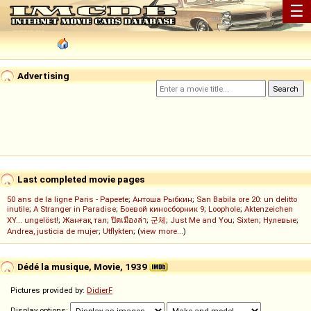
☰
Advertising
Last completed movie pages
50 ans de la ligne Paris - Papeete
;
Антоша Рыбкин
;
San Babila ore 20: un delitto
inutile
;
A Stranger in Paradise
;
Боевой киносборник 9
;
Loophole
;
Aktenzeichen
XY... ungelöst!
;
Жанғақ тал
;
ปิดเมืองล่า
;
군체
;
Just Me and You
;
Sixten
;
Нулевые
;
Andrea, justicia de mujer
;
Utflykten
; (
view more...
)
Dédé la musique, Movie, 1939
Pictures provided by:
DidierF
Display options: