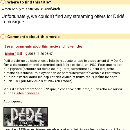
Where to find this title?
Watch or buy this title via
Comments about this movie
See all comments about this movie and its vehicles
DidierF
◊
2015-11-26 03:47
Petit problème de date et cette fois, je n'adopterai pas le classement d'IMDb. Ce
film a été tourné, monté et terminé, prêt à être exploité, en 1939. Pour une raison
que j'ignore (censure au début de la guerre, septembre 39, peut-être, cette
histoire de souteneurs n'ayant rien de particulièrement favorable à l'entretien
d'un haut moral dans les populations civiles et militaires ?) le film ne sortit
qu'en 1941 (au Mexique !) et 1942 (en France).
Mais il est tellement "de 1939" que je conserve cette date, qu'on retrouve aussi
sur des
sites
connexes
.
Adoncques,
tourné en 1939 en extérieurs nombreux et ensoleillés sur les boulevards à Paris,