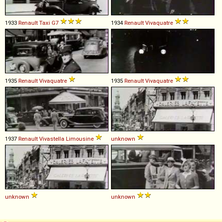
1933
Renault
Taxi
G7
1934
Renault
Vivaquatre
1935
Renault
Vivaquatre
1935
Renault
Vivaquatre
1937
Renault
Vivastella
Limousine
unknown
unknown
unknown