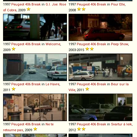
1997
Peugeot
406
Break
in
G.I. Joe: Rise
1997
Peugeot
406
Break
in
Pour Elle
,
of Cobra
, 2009
2008
1997
Peugeot
406
Break
in
Welcome
,
1997
Peugeot
406
Break
in
Peep Show
,
2009
2003-2015
1997
Peugeot
406
Break
in
Le Havre
,
1997
Peugeot
406
Break
in
Beur sur la
2011
Ville
, 2011
1997
Peugeot
406
Break
in
Ne te
1997
Peugeot
406
Break
in
Svartur á leik
,
retourne pas
, 2009
2012