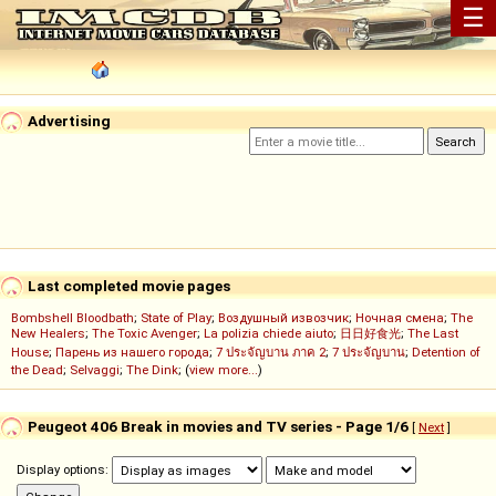
☰
Advertising
Last completed movie pages
Bombshell Bloodbath
;
State of Play
;
Воздушный извозчик
;
Ночная смена
;
The
New Healers
;
The Toxic Avenger
;
La polizia chiede aiuto
;
日日好食光
;
The Last
House
;
Парень из нашего города
;
7 ประจัญบาน ภาค 2
;
7 ประจัญบาน
;
Detention of
the Dead
;
Selvaggi
;
The Dink
; (
view more...
)
Peugeot 406 Break in movies and TV series - Page 1/6
[
Next
]
Display options: