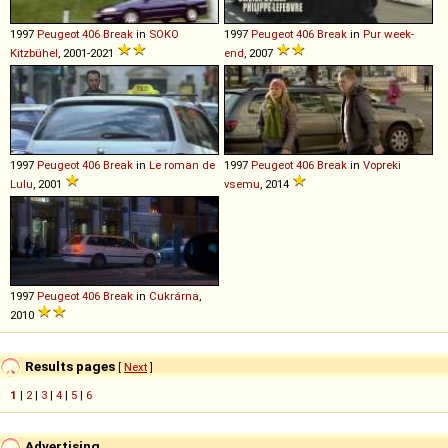
1997
Peugeot
406
Break
in
SOKO
1997
Peugeot
406
Break
in
Pur week-
Kitzbühel
, 2001-2021
end
, 2007
1997
Peugeot
406
Break
in
Le roman de
1997
Peugeot
406
Break
in
Vopreki
Lulu
, 2001
vsemu
, 2014
1997
Peugeot
406
Break
in
Cukrárna
,
2010
Results pages
[
Next
]
1
|
2
|
3
|
4
|
5
|
6
Advertising