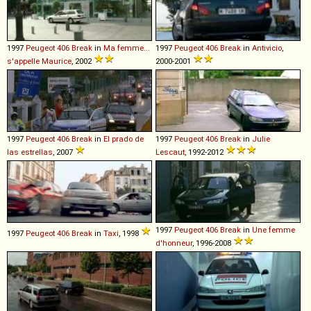
1997
Peugeot
406
Break
in
Ma femme...
1997
Peugeot
406
Break
in
Antivicio
,
s'appelle Maurice
, 2002
2000-2001
1997
Peugeot
406
Break
in
El prado de
1997
Peugeot
406
Break
in
Julie
las estrellas
, 2007
Lescaut
, 1992-2012
1997
Peugeot
406
Break
in
Une femme
1997
Peugeot
406
Break
in
Taxi
, 1998
d'honneur
, 1996-2008