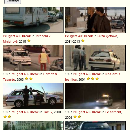
Peugeot
406
Break
in
Ztraceni v
Peugeot
406
Break
in
Ruža vjetrova
,
Mnichově
, 2015
2011-2013
1997
Peugeot
406
Break
in
Gomez &
1997
Peugeot
406
Break
in
Nos amis
Tavarès
, 2003
les flics
, 2004
1997
Peugeot
406
Break
in
Taxi 2
, 2000
1997
Peugeot
406
Break
in
Le serpent
,
2006