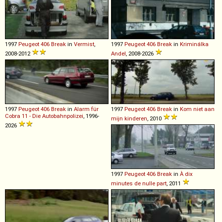
1997
Peugeot
406
Break
in
Vermist
,
1997
Peugeot
406
Break
in
Kriminálka
2008-2012
Andel
, 2008-2026
1997
Peugeot
406
Break
in
Alarm für
1997
Peugeot
406
Break
in
Kom niet aan
Cobra 11 - Die Autobahnpolizei
, 1996-
mijn kinderen
, 2010
2026
1997
Peugeot
406
Break
in
À dix
minutes de nulle part
, 2011