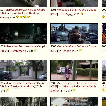
2005
Mercedes-Benz
A
-
Klasse
Coupe
2005
Mercedes-Benz
A
-
Klasse
Coupé
20
C169
] in
Final Contract: Death on
[
C1
[
C169
] in
Du & jag
, 2006
Delivery
, 2006
2005
Mercedes-Benz
A
-
Klasse
Coupé
2005
Mercedes-Benz
A
-
Klasse
Coupé
20
C169
] in
Contromano
, 2018
[
C169
] in
L'esodo
, 2017
[
C1
2005
Mercedes-Benz
A
-
Klasse
Coupé
2005
Mercedes-Benz
A
-
Klasse
Coupé
20
C169
] in
È arrivata la felicità
, 2015-
[
C169
] in
Heiter bis tödlich - Henker &
[
C1
2018
Richter
, 2011-2012