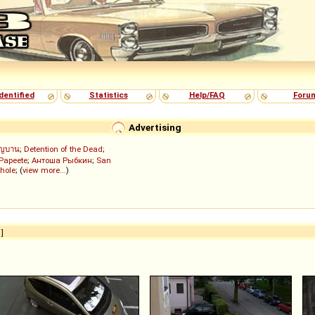
dentified
Statistics
Help/FAQ
Foru
Advertising
ัญบาน
;
Detention of the Dead
;
 Papeete
;
Антоша Рыбкин
;
San
hole
; (
view more...
)
]