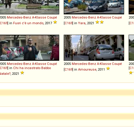
2005
Mercedes-Benz
A
-
Klasse
Coupé
2005
Mercedes-Benz
A
-
Klasse
Coupé
20
C169
] in
Fuori c'è un mondo
, 2017
[
C169
] in
Yara
, 2021
[
C1
2005
Mercedes-Benz
A
-
Klasse
Coupé
2005
Mercedes-Benz
A
-
Klasse
Coupé
20
C169
] in
Chi ha incastrato Babbo
[
C1
[
C169
] in
Amoureuse
, 2011
Natale?
, 2021