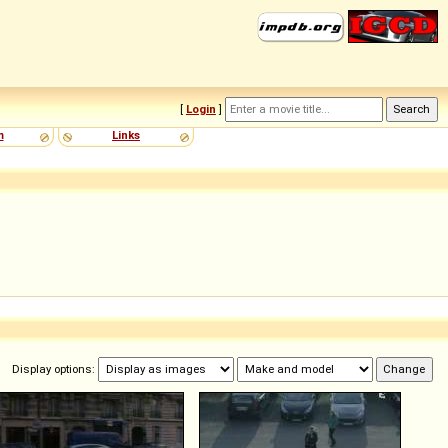
[
Login
]
m
Links
Display options: