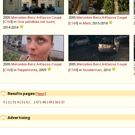
2005
Mercedes-Benz
A
-
Klasse
Coupé
2005
Mercedes-Benz
A
-
Klasse
Coupé
[
C169
] in
Una pallottola nel cuore
,
[
C169
] in
Merlí
, 2015-2018
[
2014-2018
2005
Mercedes-Benz
A
-
Klasse
Coupé
2005
Mercedes-Benz
A
-
Klasse
Coupé
[
[
C169
] in
Pepperminta
, 2009
[
C169
] in
Scooterman
, 2010
Results pages
[
Next
]
1
|
2
|
3
|
4
|
5
|
6
| ... |
47
|
48
|
49
|
50
|
51
Advertising