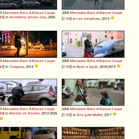
05
Mercedes-Benz
A
-
Klasse
Coupé
2005
Mercedes-Benz
A
-
Klasse
Coupé
69
] in
Arrivederci amore, ciao
, 2006
[
C169
] in
Les complices
, 2013
05
Mercedes-Benz
A
-
Klasse
Coupé
2005
Mercedes-Benz
A
-
Klasse
Coupé
69
] in
Спираль
, 2014
[
C169
] in
Beck is back!
, 2018-2019
05
Mercedes-Benz
A
-
Klasse
Coupé
2005
Mercedes-Benz
A
-
Klasse
Coupé
69
] in
Morden im Norden
, 2012-2026
[
C169
] in
Eine gute Mutter
, 2017