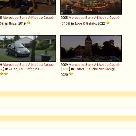
05
Mercedes-Benz
A
-
Klasse
Coupé
2005
Mercedes-Benz
A
-
Klasse
Coupé
69
] in
Ibiza
, 2019
[
C169
] in
Love & Gelato
, 2022
09
Mercedes-Benz
A
-
Klasse
Coupé
2009
Mercedes-Benz
A
-
Klasse
Coupé
69
] in
Jusqu'à l'Enfer
, 2009
[
C169
] in
Tatort - Es lebe der König!
,
2020