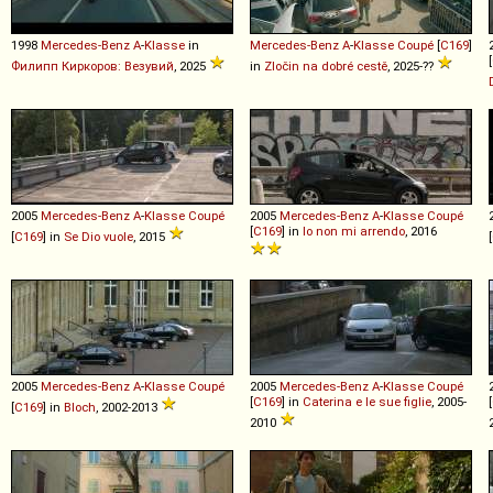
1998
Mercedes-Benz
A
-
Klasse
in
Mercedes-Benz
A
-
Klasse
Coupé
[
C169
]
[
Филипп Киркоров: Везувий
, 2025
in
Zločin na dobré cestě
, 2025-??
2005
Mercedes-Benz
A
-
Klasse
Coupé
2005
Mercedes-Benz
A
-
Klasse
Coupé
[
C169
] in
Io non mi arrendo
, 2016
[
C169
] in
Se Dio vuole
, 2015
[
2005
Mercedes-Benz
A
-
Klasse
Coupé
2005
Mercedes-Benz
A
-
Klasse
Coupé
[
C169
] in
Caterina e le sue figlie
, 2005-
[
[
C169
] in
Bloch
, 2002-2013
2010