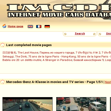
Home page
Search
Uni
Last completed movie pages
日日好食光
;
The Last House
;
Парень из нашего города
;
7 ประจัญบาน ภาค 2
;
7 ประจ
Selvaggi
;
The Dink
;
75 ans de la ligne Paris - Hong-Kong
;
50 ans de la ligne Paris -
Babila ore 20: un delitto inutile
;
A Stranger in Paradise
;
Боевой киносборник 9
;
Loop
Mercedes-Benz A-Klasse in movies and TV series - Page 1/51
[
Next