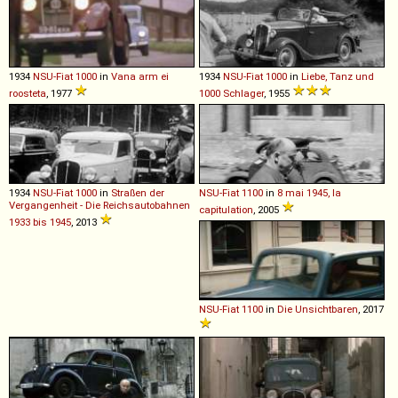
1934
NSU-Fiat
1000
in
Vana arm ei
1934
NSU-Fiat
1000
in
Liebe, Tanz und
roosteta
, 1977
1000 Schlager
, 1955
1934
NSU-Fiat
1000
in
Straßen der
NSU-Fiat
1100
in
8 mai 1945, la
Vergangenheit - Die Reichsautobahnen
capitulation
, 2005
1933 bis 1945
, 2013
NSU-Fiat
1100
in
Die Unsichtbaren
, 2017