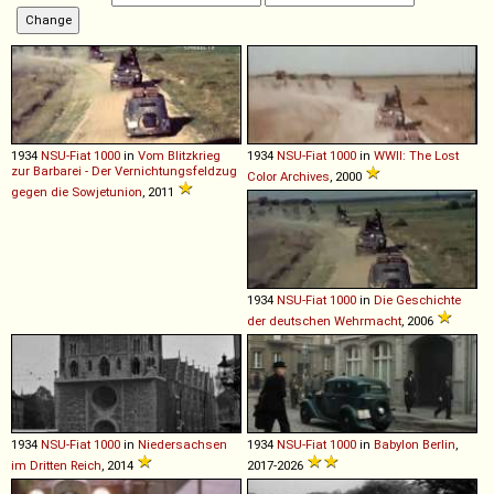
1934
NSU-Fiat
1000
in
Vom Blitzkrieg
1934
NSU-Fiat
1000
in
WWII: The Lost
zur Barbarei - Der Vernichtungsfeldzug
Color Archives
, 2000
gegen die Sowjetunion
, 2011
1934
NSU-Fiat
1000
in
Die Geschichte
der deutschen Wehrmacht
, 2006
1934
NSU-Fiat
1000
in
Niedersachsen
1934
NSU-Fiat
1000
in
Babylon Berlin
,
im Dritten Reich
, 2014
2017-2026