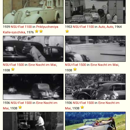
1939
NSU-Fiat
1100
in
Priklyucheniya
1953
NSU-Fiat
1100
in
Auto, Auto
, 1964
Kalle-syschika
, 1976
NSU-Fiat
1500
in
Eine Nacht im Mai
,
NSU-Fiat
1500
in
Eine Nacht im Mai
,
1938
1938
1936
NSU-Fiat
1500
in
Eine Nacht im
1936
NSU-Fiat
1500
in
Eine Nacht im
Mai
, 1938
Mai
, 1938