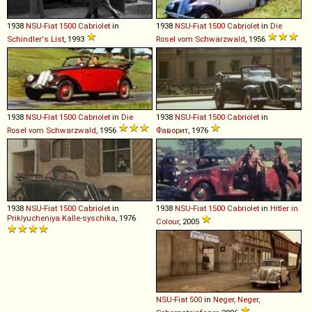
1938
NSU-Fiat
1500
Cabriolet
in
1938
NSU-Fiat
1500
Cabriolet
in
Die
Schindler's List
, 1993
Rosel vom Schwarzwald
, 1956
1938
NSU-Fiat
1500
Cabriolet
in
Die
1938
NSU-Fiat
1500
Cabriolet
in
Rosel vom Schwarzwald
, 1956
Фаворит
, 1976
1938
NSU-Fiat
1500
Cabriolet
in
1938
NSU-Fiat
1500
Cabriolet
in
Hitler in
Priklyucheniya Kalle-syschika
, 1976
Colour
, 2005
NSU-Fiat
500
in
Neger, Neger,