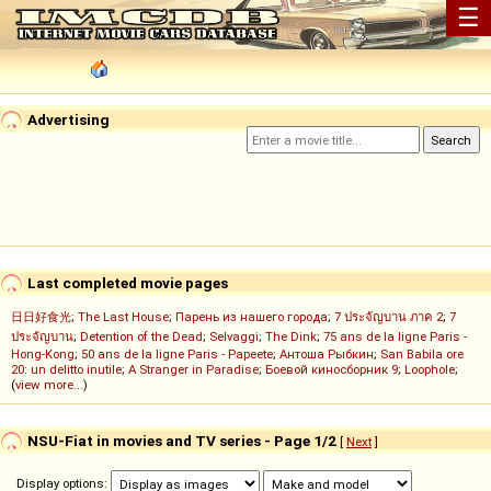
☰
Advertising
Last completed movie pages
日日好食光
;
The Last House
;
Парень из нашего города
;
7 ประจัญบาน ภาค 2
;
7
ประจัญบาน
;
Detention of the Dead
;
Selvaggi
;
The Dink
;
75 ans de la ligne Paris -
Hong-Kong
;
50 ans de la ligne Paris - Papeete
;
Антоша Рыбкин
;
San Babila ore
20: un delitto inutile
;
A Stranger in Paradise
;
Боевой киносборник 9
;
Loophole
;
(
view more...
)
NSU-Fiat in movies and TV series - Page 1/2
[
Next
]
Display options: