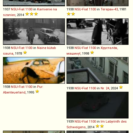
1937
NSU-Fiat
1100
in
Kamienie na
1938
NSU-Fiat
1100
in
Тегеран-43
, 1981
szaniec
, 2014
1938
NSU-Fiat
1100
in
Naine kütab
1938
NSU-Fiat
1100
in
Хрусталёв,
sauna
, 1978
машину!
, 1998
1938
NSU-Fiat
1100
in
Pur:
1938
NSU-Fiat
1100
in
Nr. 24
, 2024
Abenteuerland
, 1995
1939
NSU-Fiat
1100
in
Im Labyrinth des
Schweigens
, 2014