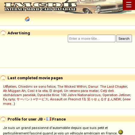
☰
Advertising
Last completed movie pages
Utflykten
;
Chiedimi se sono felice
;
The Wicked Within
;
Danur: The Last Chapter
;
Ah Müjgan Ah
;
Così è la vita
;
El ángel
;
Un verano para matar
;
Celý deň
obchádzam panelák
;
Dynastie Knie: 100 Jahre Nationalcircus
;
Operation Jetliner
;
Ең сұлу
;
サーバント×サービス
;
Assault on Precinct 13
;
笑ゥせぇるすまんNEW
; (
view
more...
)
Profile for user JB -
France
Je suis un grand passionné d'automobile depuis que suis petit et
particulièrement fasciné quand je vois un véhicule américain en France.