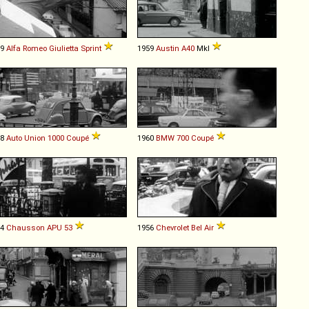
59
Alfa Romeo
Giulietta
Sprint
1959
Austin
A40
MkI
58
Auto Union
1000
Coupé
1960
BMW
700
Coupé
54
Chausson
APU
53
1956
Chevrolet
Bel
Air