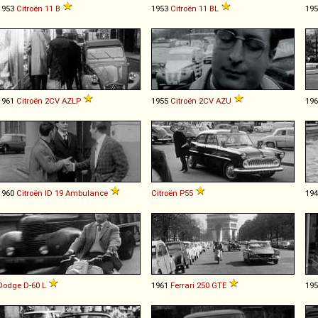
1953
Citroën
11
B
1953
Citroën
11
BL
19
1961
Citroën
2CV
AZLP
1955
Citroën
2CV
AZU
19
1960
Citroën
ID
19
Ambulance
Citroën
P55
19
Dodge
D
-
60
L
1961
Ferrari
250
GTE
19