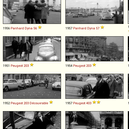
1956
Panhard
Dyna
56
1957
Panhard
Dyna
57
1951
Peugeot
203
1954
Peugeot
203
1952
Peugeot
203
Découvrable
1957
Peugeot
403