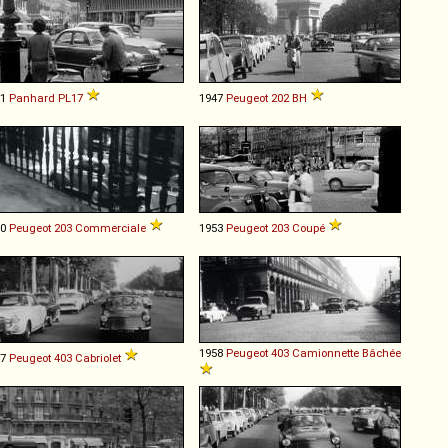
61
Panhard
PL17
1947
Peugeot
202
BH
50
Peugeot
203
Commerciale
1953
Peugeot
203
Coupé
1958
Peugeot
403
Camionnette
Bâchée
57
Peugeot
403
Cabriolet