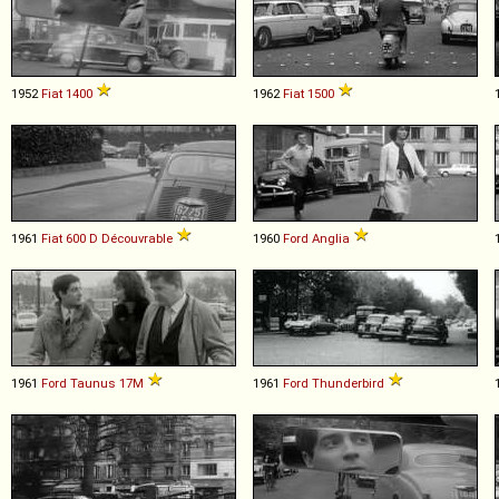
1952
Fiat
1400
1962
Fiat
1500
1961
Fiat
600
D
Découvrable
1960
Ford
Anglia
1961
Ford
Taunus
17M
1961
Ford
Thunderbird