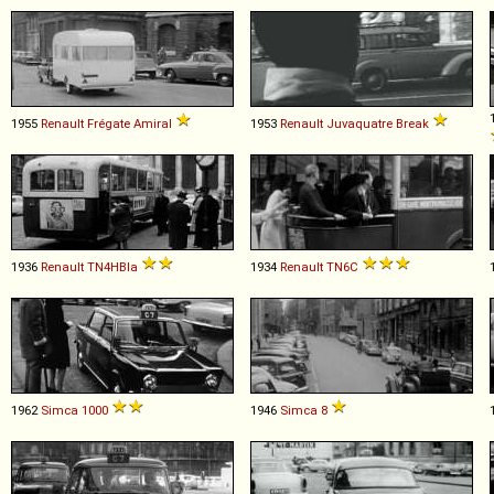
1955
Renault
Frégate
Amiral
1953
Renault
Juvaquatre
Break
1936
Renault
TN4HBla
1934
Renault
TN6C
1962
Simca
1000
1946
Simca
8