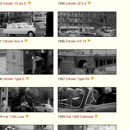
53
Citroën
15
Six
D
1955
Citroën
2CV
A
61
Citroën
Ami
6
1956
Citroën
DS
19
48
Citroën
Type
H
1957
Citroën
Type
HV
59
Fiat
1100
Luxe
1959
Fiat
1200
Cabriolet