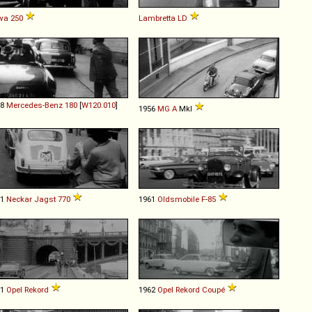
wa
250
Lambretta
LD
58
Mercedes-Benz
180
[
W120.010
]
1956
MG
A
MkI
61
Neckar
Jagst
770
1961
Oldsmobile
F
-
85
61
Opel
Rekord
1962
Opel
Rekord
Coupé