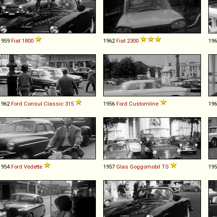
1959
Fiat
1800
1962
Fiat
2300
19
1962
Ford
Consul
Classic
315
1956
Ford
Customline
19
1954
Ford
Vedette
1957
Glas
Goggomobil
TS
19