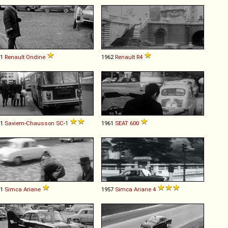
61
Renault
Ondine
1962
Renault
R4
61
Saviem-Chausson
SC
-
1
1961
SEAT
600
61
Simca
Ariane
1957
Simca
Ariane
4