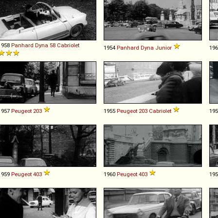
1958
Panhard
Dyna
58
Cabriolet
1954
Panhard
Dyna
Junior
19
1957
Peugeot
203
1955
Peugeot
203
Cabriolet
19
1959
Peugeot
403
1960
Peugeot
403
19