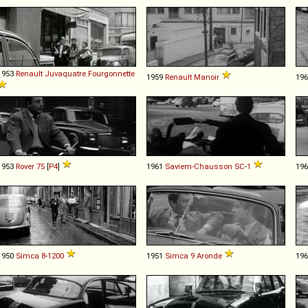
1953
Renault
Juvaquatre
Fourgonnette
1959
Renault
Manoir
19
1953
Rover
75
[
P4
]
1961
Saviem-Chausson
SC
-
1
19
1950
Simca
8
-
1200
1951
Simca
9
Aronde
19