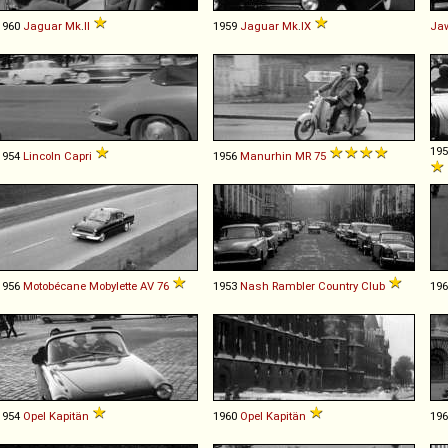
1960
Jaguar
Mk
.
II
1959
Jaguar
Mk
.
IX
Ja
19
1954
Lincoln
Capri
1956
Manurhin
MR
75
1956
Motobécane
Mobylette
AV
76
1953
Nash
Rambler
Country
Club
19
1954
Opel
Kapitän
1960
Opel
Kapitän
19