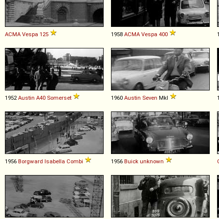
ACMA
Vespa
125
1958
ACMA
Vespa
400
1952
Austin
A40
Somerset
1960
Austin
Seven
MkI
1956
Borgward
Isabella
Combi
1956
Buick
unknown