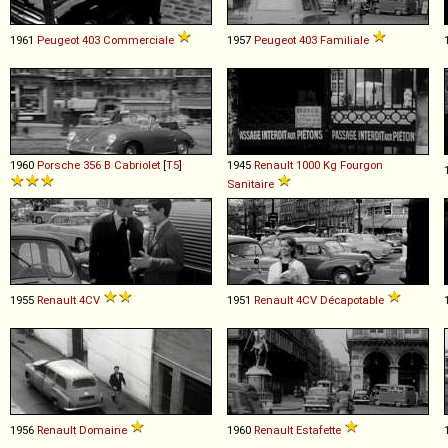
1961
Peugeot
403
Commerciale
1957
Peugeot
403
Familiale
1960
Porsche
356
B
Cabriolet
[
T5
]
1945
Renault
1000
Kg
Fourgon
Sanitaire
1955
Renault
4CV
1951
Renault
4CV
Décapotable
1956
Renault
Domaine
1960
Renault
Estafette