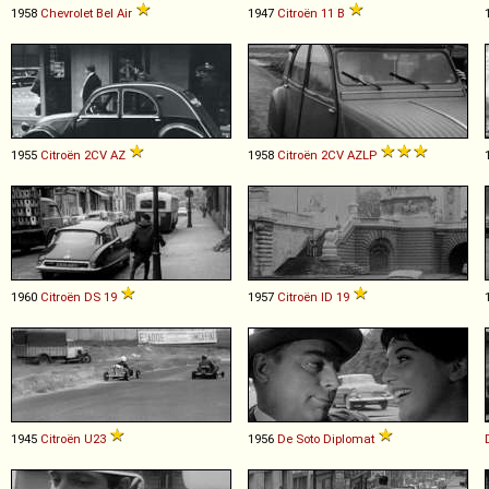
1958
Chevrolet
Bel
Air
1947
Citroën
11
B
1955
Citroën
2CV
AZ
1958
Citroën
2CV
AZLP
1960
Citroën
DS
19
1957
Citroën
ID
19
1945
Citroën
U23
1956
De Soto
Diplomat