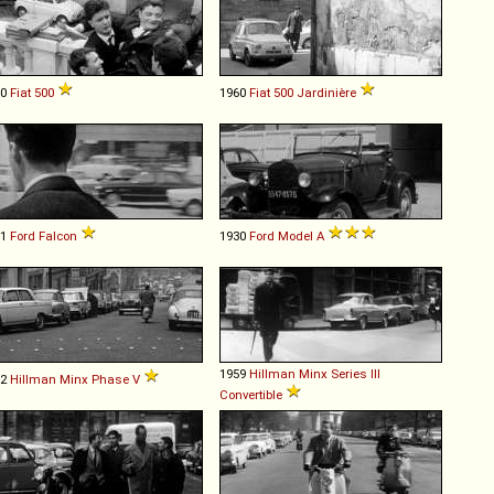
60
Fiat
500
1960
Fiat
500
Jardinière
61
Ford
Falcon
1930
Ford
Model
A
1959
Hillman
Minx
Series
III
52
Hillman
Minx
Phase
V
Convertible