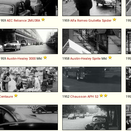
1959
AEC
Reliance
2MU3RA
1959
Alfa Romeo
Giulietta
Spider
19
1959
Austin-Healey
3000
MkI
1958
Austin-Healey
Sprite
MkI
19
Centaure
1952
Chausson
APH
52
19