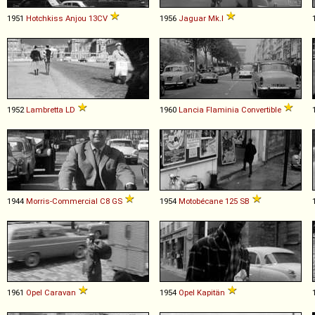
1951
Hotchkiss
Anjou
13CV
1956
Jaguar
Mk
.
I
1952
Lambretta
LD
1960
Lancia
Flaminia
Convertible
1944
Morris-Commercial
C8
GS
1954
Motobécane
125
SB
1961
Opel
Caravan
1954
Opel
Kapitän