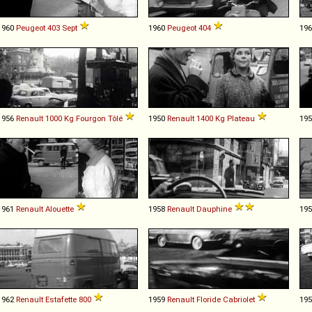
1960
Peugeot
403
Sept
1960
Peugeot
404
19
1956
Renault
1000
Kg
Fourgon
Tôlé
1950
Renault
1400
Kg
Plateau
19
1961
Renault
Alouette
1958
Renault
Dauphine
19
1962
Renault
Estafette
800
1959
Renault
Floride
Cabriolet
19