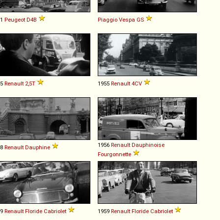
61
Peugeot
D4B
Piaggio
Vespa
GS
55
Renault
2,5T
1955
Renault
4CV
1956
Renault
Dauphinoise
58
Renault
Dauphine
Fourgonnette
59
Renault
Floride
Cabriolet
1959
Renault
Floride
Cabriolet