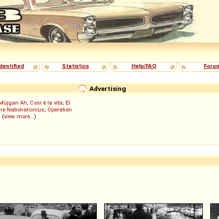
dentified
Statistics
Help/FAQ
Foru
Advertising
Müjgan Ah
;
Così è la vita
;
El
re Nationalcircus
;
Operation
; (
view more...
)