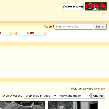
[
Login
]
m
Links
Pictures provided by:
sixcyl
Display options: