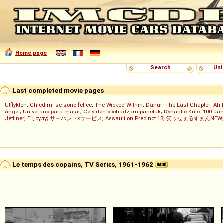
Home page
Search
Uni
Last completed movie pages
Utflykten
;
Chiedimi se sono felice
;
The Wicked Within
;
Danur: The Last Chapter
;
Ah 
ángel
;
Un verano para matar
;
Celý deň obchádzam panelák
;
Dynastie Knie: 100 Jah
Jetliner
;
Ең сұлу
;
サーバント×サービス
;
Assault on Precinct 13
;
笑ゥせぇるすまんNEW
Le temps des copains, TV Series, 1961-1962